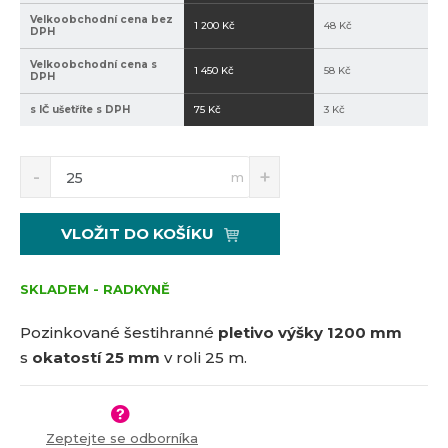
Velkoobchodní cena bez
1 200 Kč
48 Kč
DPH
Velkoobchodní cena s
1 450 Kč
58 Kč
DPH
s IČ ušetříte s DPH
75 Kč
3 Kč
S
N
Z
m
n
a
m
í
v
ě
ž
ý
n
VLOŽIT DO KOŠÍKU
i
š
i
t
i
t
m
t
SKLADEM - RADKYNĚ
p
n
m
o
o
n
Pozinkované šestihranné
pletivo výšky 1200 mm
č
ž
o
s
okatostí 25 mm
v roli 25 m.
s
ž
e
t
s
t
v
t
í
v
Zeptejte se odborníka
í