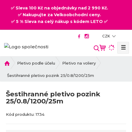
✅ Sleva 100 Kč na objednávky nad 2 990 Kč.
✅ Nakupujte za Velkoobchodní ceny.
✅ 5 % Sleva na celý nákup s kódem LETO ✅
CZK
☰
V
y
h
Ú
Pletivo podle účelu
Pletivo na voliery
v
l
o
Šestihranné pletivo pozink 25/0.8/1200/25m
e
d
d
n
a
Šestihranné pletivo pozink
í
t
25/0.8/1200/25m
s
t
K
K
r
Kód produktu:
1734
ó
ó
a
d
d
n