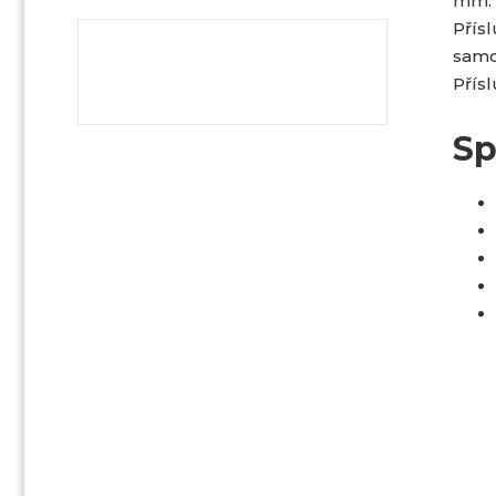
mm.
Přís
samo
Přís
Sp