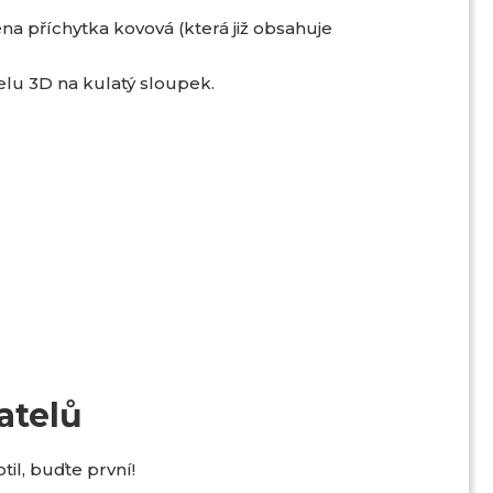
 příchytka kovová (která již obsahuje
lu 3D na kulatý sloupek.
atelů
il, buďte první!