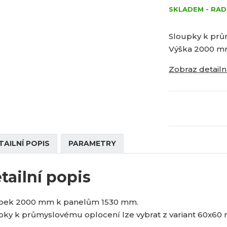
v
n
ě
3
0
ý
SKLADEM - RAD
í
n
5
-
š
ž
i
2
i
i
Sloupky k prů
t
t
t
0
p
Výška 2000 m
m
m
0
o
n
n
0
Zobraz detailn
č
o
o
z
ž
ž
e
s
s
t
t
t
v
v
í
í
TAILNÍ POPIS
PARAMETRY
tailní popis
pek 2000 mm k panelům 1530 mm.
pky k průmyslovému oplocení lze vybrat z variant 60x