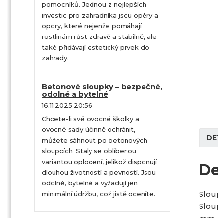
pomocníků. Jednou z nejlepších
investic pro zahradníka jsou opěry a
opory, které nejenže pomáhají
rostlinám růst zdravě a stabilně, ale
také přidávají estetický prvek do
zahrady.
Betonové sloupky – bezpečné,
odolné a bytelné
16.11.2025 20:56
Chcete-li své ovocné školky a
ovocné sady účinně ochránit,
DE
můžete sáhnout po betonových
sloupcích. Staly se oblíbenou
variantou oplocení, jelikož disponují
De
dlouhou životností a pevností. Jsou
odolné, bytelné a vyžadují jen
Slou
minimální údržbu, což jistě oceníte.
Slou