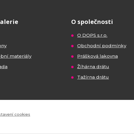
alerie
O společnosti
O DOPS s.r.o.
ony
Obchodní podmínky
ební materiály
Prášková lakovna
ada
Žíhárna drátu
Tažírna drátu
tavení cookies