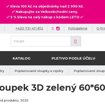
✅ Sleva 100 Kč na objednávky nad 2 990 Kč.
✅ Nakupujte za Velkoobchodní ceny.
✅ 5 % Sleva na celý nákup s kódem LETO ✅
+420 731 411 812
Fotogalerie
O fi
h
Vyhledat
l
e
d
KATALOG
PLETIVO PODLE ÚČELU
a
t
ěry
Poplastované sloupky a vzpěry
Poplastované sloup
loupek 3D zelený 60*6
K
K
ód produktu:
3035
ó
ó