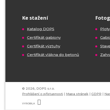
Ke stažení
Fotog
Katalog DOPS
Ploty
Certifikát gabiony
Gabi
Certifikát výztuhy
Stav
Certifikát vlákna do betonů
Zahr
© 2026, DOPS s.r.o.
Prohlášení o přístupnosti
|
Mapa stránek
|
GDPR
|
Nas
E
B
VYROBILA
R
Á