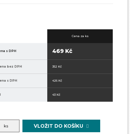
Cena za ks
469 Kč
ena s DPH
cena bez DPH
352 Kč
ena s DPH
426 Kč
H
43 Kč
VLOŽIT DO KOŠÍKU
ks