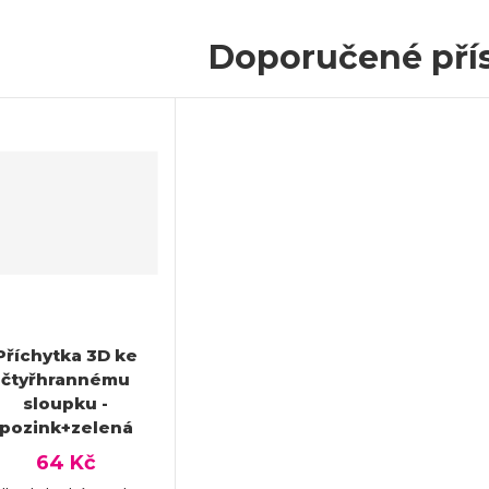
Doporučené přís
Příchytka 3D ke
čtyřhrannému
sloupku -
pozink+zelená
64 Kč