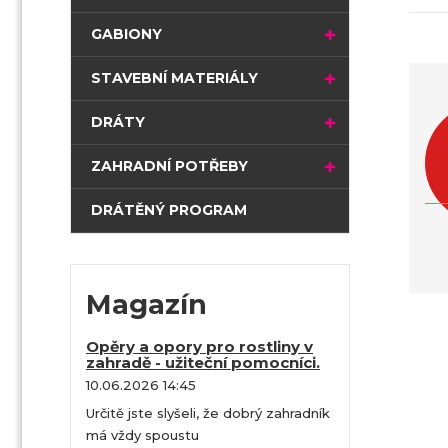
t
r
GABIONY
a
n
STAVEBNÍ MATERIÁLY
a
DRÁTY
ZAHRADNÍ POTŘEBY
DRÁTĚNÝ PROGRAM
Magazín
Opěry a opory pro rostliny v
zahradě - užiteční pomocníci.
10.06.2026 14:45
Určitě jste slyšeli, že dobrý zahradník
má vždy spoustu