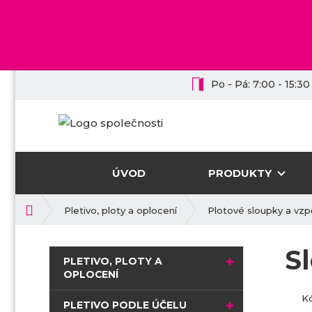
Po - Pá: 7:00 - 15:30
ÚVOD
PRODUKTY
Ú
Pletivo, ploty a oplocení
Plotové sloupky a vzp
v
o
S
d
PLETIVO, PLOTY A
n
OPLOCENÍ
í
K
s
PLETIVO PODLE ÚČELU