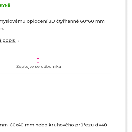
KYNĚ
myslovému oplocení 3D čtyřhanné 60*60 mm.
m.
í popis
Zeptejte se odborníka
60 mm, 60x40 mm nebo kruhového průřezu d=48