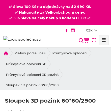
✅ Sleva 100 Kč na objednávky nad 2 990 Kč.
✅ Nakupujte za Velkoobchodní ceny.
✅ 5 % Sleva na celý nákup s kódem LETO ✅
CZK
☰
V
y
h
Ú
Pletivo podle účelu
Průmyslové oplocení
v
l
o
Průmyslové oplocení 3D
e
d
d
n
Průmyslové oplocení 3D pozink
a
í
t
Sloupek 3D pozink 60*60/2900
s
t
r
Sloupek 3D pozink 60*60/2900
a
n