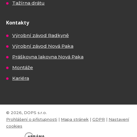
Tažírna drátu
Kontakty
Výrobní závod Radkyně
Výrobní závod Nová Paka
Práškovna lakovna Nová Paka
Montáže
Kariéra
© 2026, DOPS s.r.o.
Prohlášení o přístupnosti
|
Mapa stránek
|
GDPR
|
Nastavení
cookies
E