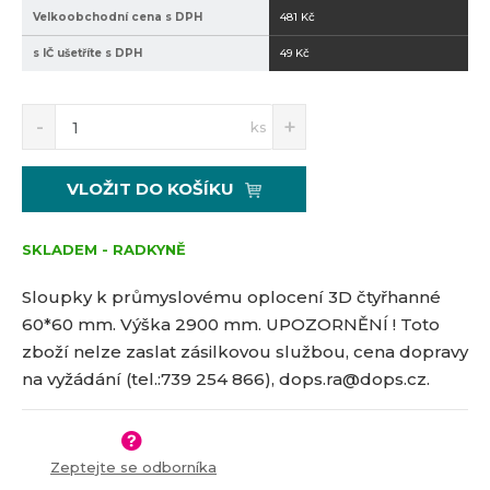
8
6
Velkoobchodní cena s DPH
481 Kč
0
0
s IČ ušetříte s DPH
49 Kč
2
-
2
S
N
9
Z
ks
n
a
0
m
í
v
0
ě
ž
ý
z
n
VLOŽIT DO KOŠÍKU
i
š
n
i
t
i
t
m
t
SKLADEM - RADKYNĚ
p
n
m
o
o
n
Sloupky k průmyslovému oplocení 3D čtyřhanné
č
ž
o
60*60 mm. Výška 2900 mm.
UPOZORNĚNÍ ! Toto
s
ž
e
zboží nelze zaslat zásilkovou službou, cena dopravy
t
s
t
v
t
na vyžádání (tel.:739 254 866), dops.ra@dops.cz.
í
v
í
Zeptejte se odborníka