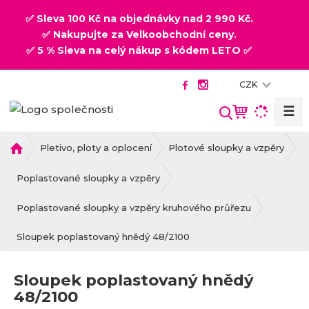
✅ Sleva 100 Kč na objednávky nad 2 990 Kč.
✅ Nakupujte za Velkoobchodní ceny.
✅ 5 % Sleva na celý nákup s kódem LETO ✅
CZK
☰
V
y
h
Ú
Pletivo, ploty a oplocení
Plotové sloupky a vzpěry
v
l
o
Poplastované sloupky a vzpěry
e
d
d
n
Poplastované sloupky a vzpěry kruhového průřezu
a
í
t
Sloupek poplastovaný hnědý 48/2100
s
t
r
Sloupek poplastovaný hnědý
a
48/2100
n