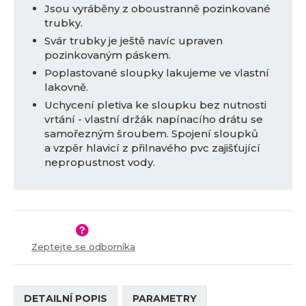
Jsou vyráběny z oboustranně pozinkované
trubky.
Svár trubky je ještě navíc upraven
pozinkovaným páskem.
Poplastované sloupky lakujeme ve vlastní
lakovně.
Uchycení pletiva ke sloupku bez nutnosti
vrtání - vlastní držák napínacího drátu se
samořezným šroubem. Spojení sloupků
a vzpěr hlavicí z přilnavého pvc zajišťující
nepropustnost vody.
Zeptejte se odborníka
DETAILNÍ POPIS
PARAMETRY