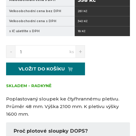
358 Kč
8
1
Velkoobchodní cena bez DPH
281 Kč
7
0
7
0
Velkoobchodní cena s DPH
340 Kč
1
s IČ ušetříte s DPH
18 Kč
S
N
Z
ks
n
a
m
í
v
ě
ž
ý
n
VLOŽIT DO KOŠÍKU
i
š
i
t
i
t
m
t
SKLADEM - RADKYNĚ
p
n
m
o
o
n
Poplastovaný sloupek ke čtyřhrannému pletivu.
č
ž
o
Průměr 48 mm. Výška 2100 mm. K pletivu výšky
s
ž
e
1600 mm.
t
s
t
v
t
í
v
Proč plotové sloupky DOPS?
í