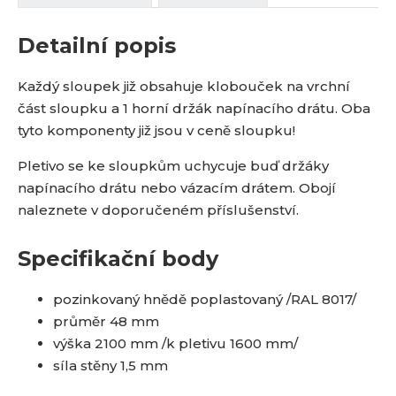
Detailní popis
Každý sloupek již obsahuje klobouček na vrchní
část sloupku a 1 horní držák napínacího drátu. Oba
tyto komponenty již jsou v ceně sloupku!
Pletivo se ke sloupkům uchycuje buď držáky
napínacího drátu nebo vázacím drátem. Obojí
naleznete v doporučeném příslušenství.
Specifikační body
pozinkovaný hnědě poplastovaný /RAL 8017/
průměr 48 mm
výška 2100 mm /k pletivu 1600 mm/
síla stěny 1,5 mm