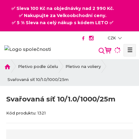
✅ Sleva 100 Kč na objednávky nad 2 990 Kč.
✅ Nakupujte za Velkoobchodní ceny.
✅ 5 % Sleva na celý nákup s kódem LETO ✅
CZK
☰
V
y
h
Ú
Pletivo podle účelu
Pletivo na voliery
v
l
o
Svařovaná síť 10/1.0/1000/25m
e
d
d
n
a
Svařovaná síť 10/1.0/1000/25m
í
t
s
K
K
Kód produktu:
1321
t
ó
ó
r
d
d
a
v
d
n