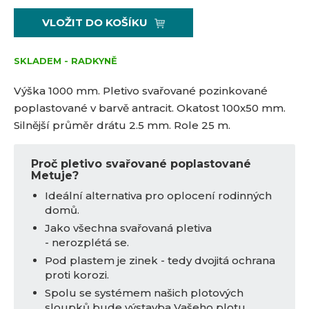
í
v
ě
1
0
ž
ý
n
VLOŽIT DO KOŠÍKU
i
š
7
*
i
t
i
5
t
m
t
0
SKLADEM - RADKYNĚ
p
n
m
a
o
o
n
Výška 1000 mm.
Pletivo svařované pozinkované
č
ž
o
poplastované v barvě antracit. Okatost 100x50 mm.
s
ž
e
Silnější průměr drátu 2.5 mm. Role 25 m.
t
s
t
v
t
í
v
Proč pletivo svařované poplastované
í
Metuje?
Ideální alternativa pro oplocení rodinných
domů.
Jako všechna svařovaná pletiva
- nerozplétá se.
Pod plastem je zinek - tedy dvojitá ochrana
proti korozi.
Spolu se systémem našich plotových
sloupků bude výstavba Vašeho plotu