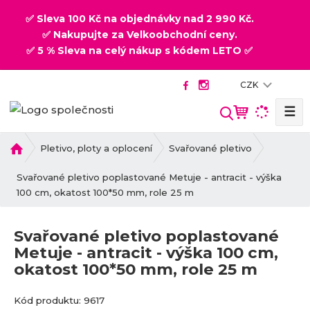
✅ Sleva 100 Kč na objednávky nad 2 990 Kč.
✅ Nakupujte za Velkoobchodní ceny.
✅ 5 % Sleva na celý nákup s kódem LETO ✅
CZK
☰
V
y
h
Ú
Pletivo, ploty a oplocení
Svařované pletivo
v
l
o
Svařované pletivo poplastované Metuje - antracit - výška
e
d
100 cm, okatost 100*50 mm, role 25 m
d
n
a
í
t
Svařované pletivo poplastované
s
Metuje - antracit - výška 100 cm,
t
okatost 100*50 mm, role 25 m
r
a
K
K
n
Kód produktu:
9617