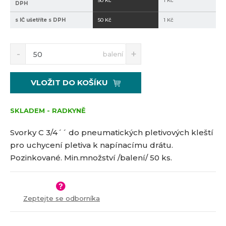
50 Kč
1 Kč
DPH
6
s IČ ušetříte s DPH
50 Kč
1 Kč
S
N
Z
balení
n
a
m
í
v
ě
ž
ý
n
VLOŽIT DO KOŠÍKU
i
š
i
t
i
t
m
t
SKLADEM - RADKYNĚ
p
n
m
o
o
n
Svorky C 3/4´´ do pneumatických pletivových kleští
č
ž
o
pro uchycení pletiva k napínacímu drátu.
s
ž
e
Pozinkované. Min.množství /balení/ 50 ks.
t
s
t
v
t
í
v
í
Zeptejte se odborníka