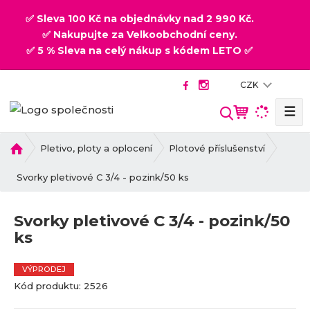
✅ Sleva 100 Kč na objednávky nad 2 990 Kč.
✅ Nakupujte za Velkoobchodní ceny.
✅ 5 % Sleva na celý nákup s kódem LETO ✅
CZK
☰
V
y
h
Ú
Pletivo, ploty a oplocení
Plotové příslušenství
v
l
o
Svorky pletivové C 3/4 - pozink/50 ks
e
d
d
n
a
Svorky pletivové C 3/4 - pozink/50
í
t
ks
s
t
r
VÝPRODEJ
a
K
K
Kód produktu:
2526
n
ó
ó