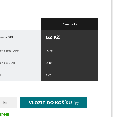
Cena za ks
62 Kč
ena s DPH
cena bez DPH
46 Kč
ena s DPH
56 Kč
H
6 Kč
VLOŽIT DO KOŠÍKU
ks
KYNĚ