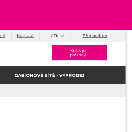
rmě
Kontakt
Přihlásit se
CZK
Košík je
prázdný
GABIONOVÉ SÍTĚ - VÝPRODEJ
m