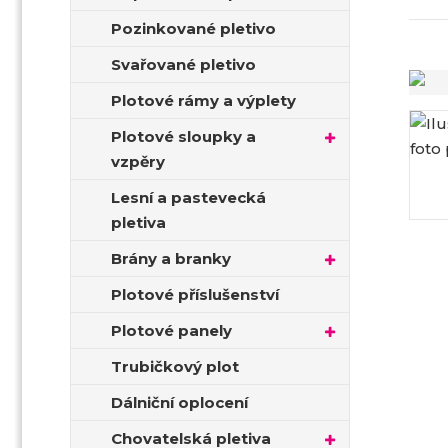
t
Pozinkované pletivo
r
a
Svařované pletivo
n
Plotové rámy a výplety
a
Plotové sloupky a
vzpěry
Lesní a pastevecká
pletiva
Brány a branky
Plotové příslušenství
Plotové panely
Trubičkový plot
Dálniční oplocení
Chovatelská pletiva