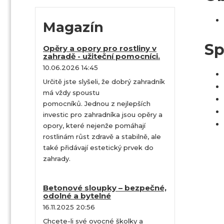
Magazín
Sp
Opěry a opory pro rostliny v
zahradě - užiteční pomocníci.
10.06.2026 14:45
Určitě jste slyšeli, že dobrý zahradník
má vždy spoustu
pomocníků. Jednou z nejlepších
investic pro zahradníka jsou opěry a
opory, které nejenže pomáhají
rostlinám růst zdravě a stabilně, ale
také přidávají estetický prvek do
zahrady.
Betonové sloupky – bezpečné,
odolné a bytelné
16.11.2025 20:56
Chcete-li své ovocné školky a