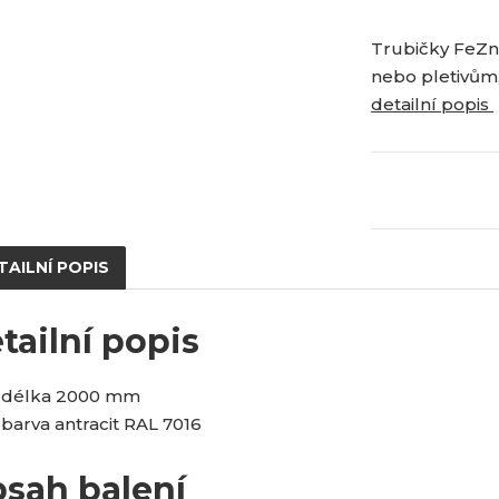
n
š
ž
8
i
i
i
6
Trubičky FeZn 
t
t
t
p
nebo pletivům,
m
m
o
n
n
detailní popis
č
o
o
ž
ž
e
s
s
t
t
t
v
v
í
í
TAILNÍ POPIS
tailní popis
délka 2000 mm
barva antracit RAL 7016
sah balení