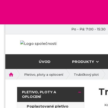
Po - Pá: 7:00 - 15:30
ÚVOD
PRODUKTY
Ú
Pletivo, ploty a oplocení
Trubičkový plot
v
o
T
d
PLETIVO, PLOTY A
n
OPLOCENÍ
í
K
s
Poplastované pletivo