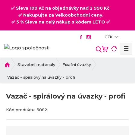
✅ Sleva 100 Kč na objednávky nad 2 990 Kč.
✅ Nakupujte za Velkoobchodní ceny.
✅ 5 % Sleva na celý nákup s kódem LETO ✅
CZK
☰
V
y
h
Ú
Stavební materiály
Fixační úvazky
v
l
o
Vazač - spirálový na úvazky - profi
e
d
d
n
a
Vazač - spirálový na úvazky - profi
í
t
s
K
K
Kód produktu:
3882
t
ó
ó
r
d
d
a
v
d
n