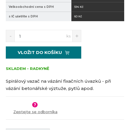
Velkoobchodní cena s DPH
594 Kč
s IČ ušetříte s DPH
60 Kč
S
N
Z
ks
n
a
m
í
v
ě
ž
ý
n
VLOŽIT DO KOŠÍKU
i
š
i
t
i
t
m
t
SKLADEM - RADKYNĚ
p
n
m
o
o
n
Spirálový vazač na vázání fixačních úvazků - při
č
ž
o
vázání betonářské výztuže, pytlů apod.
s
ž
e
t
s
t
v
t
í
v
Zeptejte se odborníka
í