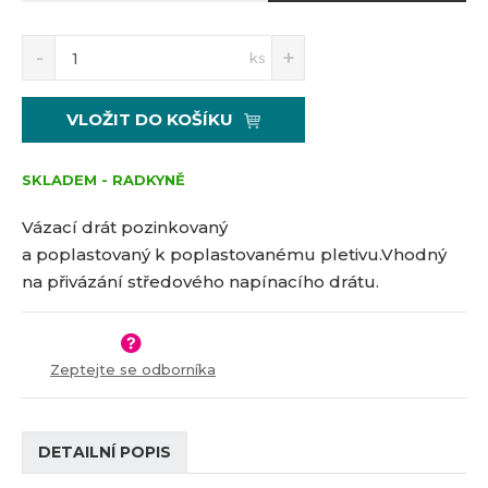
S
N
Z
ks
n
a
m
í
v
ě
ž
ý
n
VLOŽIT DO KOŠÍKU
i
š
i
t
i
t
m
t
SKLADEM - RADKYNĚ
p
n
m
o
o
n
Vázací drát pozinkovaný
č
ž
o
a poplastovaný k poplastovanému pletivu.Vhodný
s
ž
e
na přivázání středového napínacího drátu.
t
s
t
v
t
í
v
í
Zeptejte se odborníka
DETAILNÍ POPIS