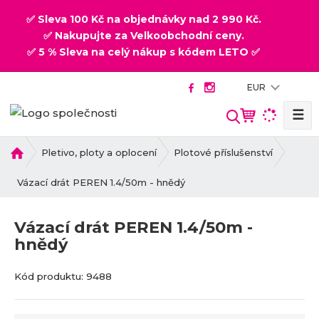
✅ Sleva 100 Kč na objednávky nad 2 990 Kč.
✅ Nakupujte za Velkoobchodní ceny.
✅ 5 % Sleva na celý nákup s kódem LETO ✅
EUR
☰
V
y
h
Ú
Pletivo, ploty a oplocení
Plotové příslušenství
v
l
o
Vázací drát PEREN 1.4/50m - hnědý
e
d
d
n
a
Vázací drát PEREN 1.4/50m -
í
t
hnědý
s
t
K
K
r
Kód produktu:
9488
ó
ó
a
d
d
n