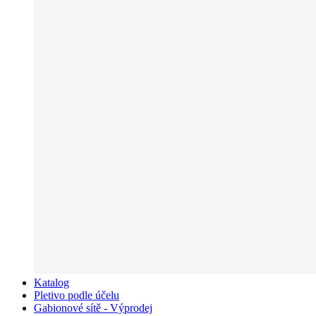
Katalog
Pletivo podle účelu
Gabionové sítě - Výprodej