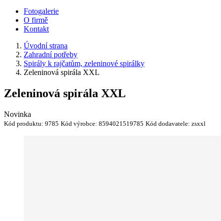
Fotogalerie
O firmě
Kontakt
Úvodní strana
Zahradní potřeby
Spirály k rajčatům, zeleninové spirálky
Zeleninová spirála XXL
Zeleninová spirála XXL
Novinka
Kód produktu:
9785
Kód výrobce:
8594021519785
Kód dodavatele:
zsxxl