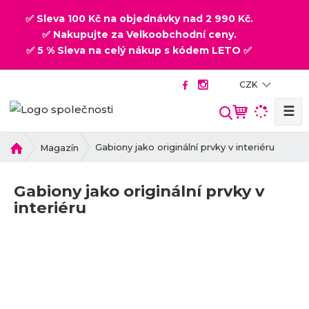
✅ Sleva 100 Kč na objednávky nad 2 990 Kč.
✅ Nakupujte za Velkoobchodní ceny.
✅ 5 % Sleva na celý nákup s kódem LETO ✅
CZK
☰
V
y
h
Ú
Gabiony jako originální prvky v interiéru
Magazín
v
l
o
e
Gabiony jako originální prvky v
d
d
interiéru
n
a
í
t
s
t
r
a
n