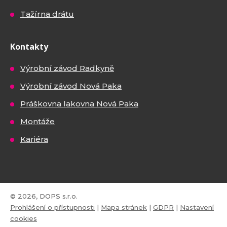
Tažírna drátu
Kontakty
Výrobní závod Radkyně
Výrobní závod Nová Paka
Práškovna lakovna Nová Paka
Montáže
Kariéra
© 2026, DOPS s.r.o.
Prohlášení o přístupnosti
|
Mapa stránek
|
GDPR
|
Nastavení
cookies