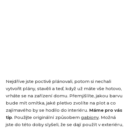
a
Nejdříve jste poctivě plánovali, potom si nechali
vytvořit plány, stavěli a teď, když už máte vše hotovo,
vrháte se na zařízení domu. Přemýšlíte, jakou barvu
bude mít omítka, jaké pletivo zvolíte na plot a co
zajímavého by se hodilo do interiéru.
Máme pro vás
tip
. Použijte originální způsobem
gabiony
. Možná
jste do této doby slyšeli, že se dají použít v exteriéru,