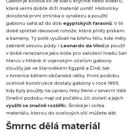
Gabion je kovová síť ve tvaru krychle nebo kvádru,
která velmi dobře drží materiál uvnitř. Historicky
doložená první zmínka o vynálezu a použití
gabionu sahá až do dob
egyptských faraonů
. V té
době splétali rákosové rohože, které plnily pískem
a kameny. Ty poté využivali na břehu Nilu, kde měly
zabránit sesuvu půdy. I
Leonardo da Vinci
je použil
v době renezance jako koše pro založení hradu San
Marco v Miláně. K vojenským účelům gabiony
sloužily jak ve Starověkém Egyptě a Číně, tak
v Americe během občanské války. První podobu
ocelové konstrukce dostaly gabiony v roce 1893,
kdy byly použity na úpravu řeky Reno v severní Itálii.
Dnešní podobu mají od počátku 20. století a jejich
využití se značně rozšířil
o. Široká je i volba
materiálu, kterou do ocelových sítí můžete dát.
Šmrnc dělá materiál