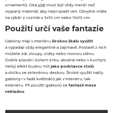
ornamentů. Oka
sítě
musí být vždy menší než
vsypaný materiál, aby nepropadl ven. Obvykle máte
na výběr z rozměru 5x10 cm nebo 10x10 cm.
Použití určí vaše fantazie
Gabiony mají v interiéru
širokou škálu využití
a vypadají vždy elegantně a zajímavě. Postavit z nich
můžete zdi, sloupy, zídky nebo nosnou stěnu.
Dobře působí i kolem krbu, akvária nebo v kuchyni.
Velký efekt budou mít
jako podstavce stolů
a stolku se skleněnou deskou. Široké využití našly
gabiony i v řadě květináčů jak v interiéru, tak
exteriéru. Při použití gabionů se
fantazii meze
nekladou
.