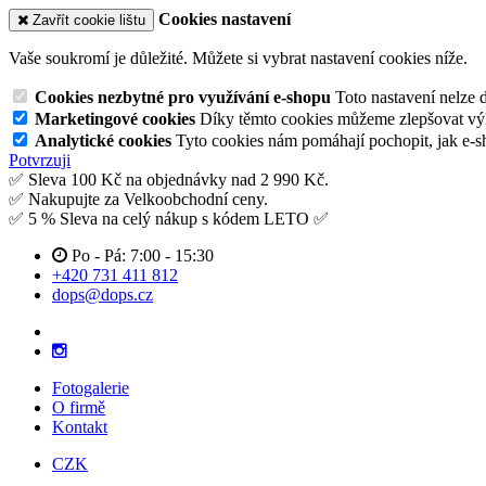
Cookies nastavení
Zavřít cookie lištu
Vaše soukromí je důležité. Můžete si vybrat nastavení cookies níže.
Cookies nezbytné pro využívání e-shopu
Toto nastavení nelze 
Marketingové cookies
Díky těmto cookies můžeme zlepšovat výko
Analytické cookies
Tyto cookies nám pomáhají pochopit, jak e-s
Potvrzuji
✅ Sleva 100 Kč na objednávky nad 2 990 Kč.
✅ Nakupujte za Velkoobchodní ceny.
✅ 5 % Sleva na celý nákup s kódem LETO ✅
Po - Pá: 7:00 - 15:30
+420 731 411 812
dops@dops.cz
Fotogalerie
O firmě
Kontakt
CZK