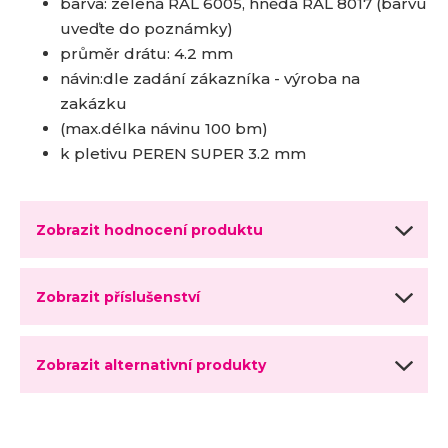
barva: zelená RAL 6005, hnědá RAL 8017 (barvu
uveďte do poznámky)
průměr drátu: 4.2 mm
návin:dle zadání zákazníka - výroba na
zakázku
(max.délka návinu 100 bm)
k pletivu PEREN SUPER 3.2 mm
Zobrazit hodnocení produktu
Zobrazit příslušenství
Zobrazit alternativní produkty