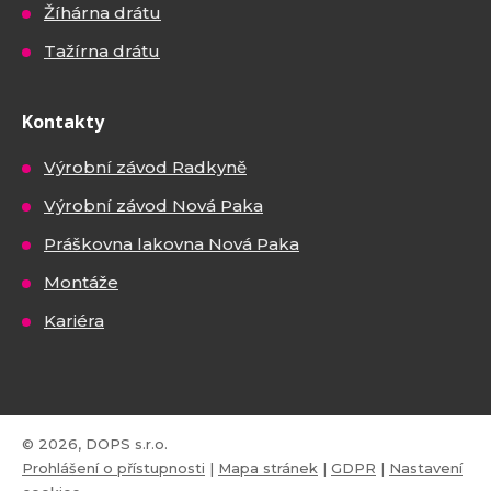
Žíhárna drátu
Tažírna drátu
Kontakty
Výrobní závod Radkyně
Výrobní závod Nová Paka
Práškovna lakovna Nová Paka
Montáže
Kariéra
© 2026, DOPS s.r.o.
Prohlášení o přístupnosti
|
Mapa stránek
|
GDPR
|
Nastavení