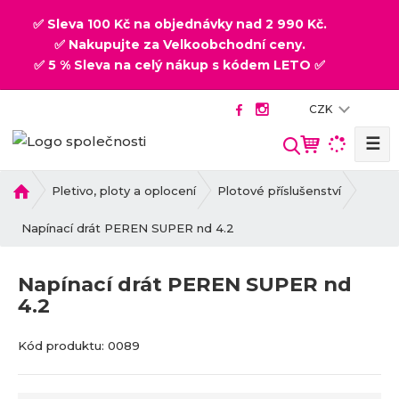
✅ Sleva 100 Kč na objednávky nad 2 990 Kč.
✅ Nakupujte za Velkoobchodní ceny.
✅ 5 % Sleva na celý nákup s kódem LETO ✅
CZK
☰
V
y
h
Ú
Pletivo, ploty a oplocení
Plotové příslušenství
v
l
o
Napínací drát PEREN SUPER nd 4.2
e
d
d
n
a
Napínací drát PEREN SUPER nd
í
t
4.2
s
t
K
K
r
Kód produktu:
0089
ó
ó
a
d
d
n