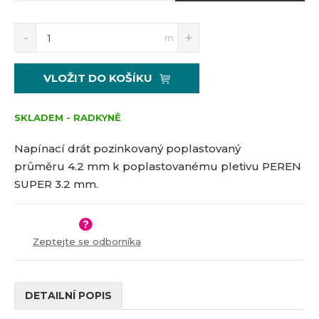
S
N
Z
m
n
a
m
í
v
ě
ž
ý
n
VLOŽIT DO KOŠÍKU
i
š
i
t
i
t
m
t
SKLADEM - RADKYNĚ
p
n
m
o
o
n
Napínací drát pozinkovaný poplastovaný
č
ž
o
průměru 4.2 mm k poplastovanému pletivu PEREN
s
ž
e
SUPER 3.2 mm.
t
s
t
v
t
í
v
í
Zeptejte se odborníka
DETAILNÍ POPIS