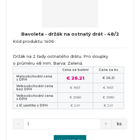
Bavoleta - držák na ostnatý drát - 48/2
Kód produktu: 1406
Držák na 2 řady ostnatého drátu. Pro sloupky
o průměru 48 mm. Barva: Zelená.
Cena za balení
Cena za ks
Maloobchodní cena
€ 26.21
€ 26.21
s DPH
Velkoobchodní cena
€ 19.67
€ 19.67
bez DPH
Velkoobchodní cena
€ 23.80
€ 23.80
s DPH
s IČ ušetříte s DPH
€ 2.41
€ 2.41
ks