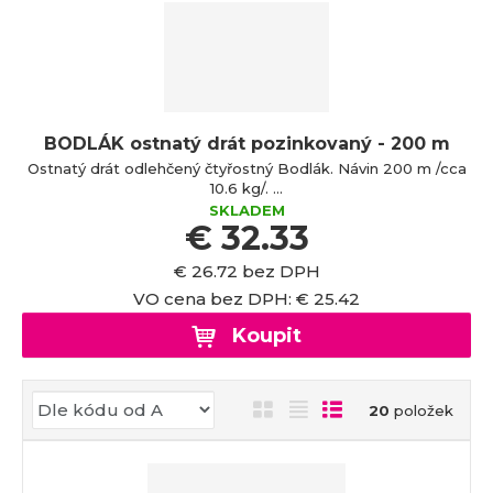
a
BODLÁK ostnatý drát pozinkovaný - 200 m
Ostnatý drát odlehčený čtyřostný Bodlák. Návin 200 m /cca
10.6 kg/. ...
SKLADEM
€ 32.33
€ 26.72 bez DPH
VO cena bez DPH: € 25.42
Koupit
Ř
O
T
Ř
20
položek
a
b
a
á
z
r
b
d
e
á
u
k