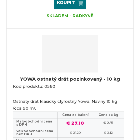
KOUPIT
SKLADEM - RADKYNĚ
YOWA ostnatý drát pozinkovaný - 10 kg
Kód produktu: 0560
Ostnatý drát klasický čtyřostný Yowa. Náviny 10 kg
/cca 90 m/.
Cena za balení
Cena za kg
Maloobchodní cena
€ 27.10
€ 2.71
s DPH
Velkoobchodní cena
€ 21.20
€ 2.12
bez DPH