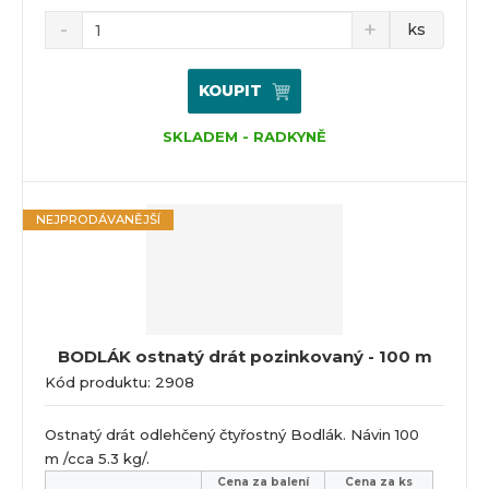
ks
KOUPIT
SKLADEM - RADKYNĚ
NEJPRODÁVANĚJŠÍ
BODLÁK ostnatý drát pozinkovaný - 100 m
Kód produktu: 2908
Ostnatý drát odlehčený čtyřostný Bodlák. Návin 100
m /cca 5.3 kg/.
Cena za balení
Cena za ks