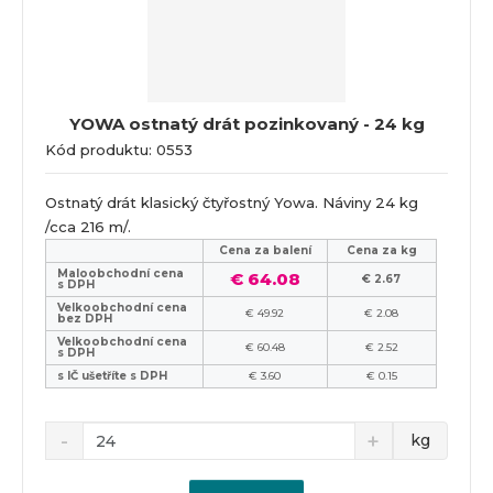
n
z
l
o
í
k
k
v
p
o
o
ý
r
o
v
v
v
YOWA ostnatý drát pozinkovaný - 24 kg
d
ý
ý
ý
Kód produktu: 0553
u
v
v
p
k
ý
ý
i
t
Ostnatý drát klasický čtyřostný Yowa. Náviny 24 kg
p
p
s
ů
/cca 216 m/.
i
i
Cena za balení
Cena za kg
s
s
Maloobchodní cena
€ 64.08
€ 2.67
s DPH
Velkoobchodní cena
€ 49.92
€ 2.08
bez DPH
Velkoobchodní cena
€ 60.48
€ 2.52
s DPH
s IČ ušetříte s DPH
€ 3.60
€ 0.15
kg