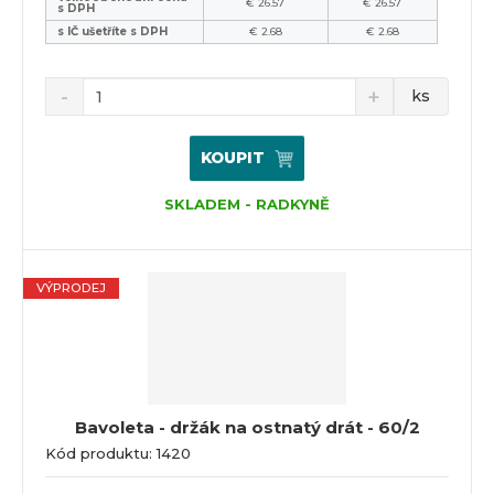
€ 26.57
€ 26.57
s DPH
s IČ ušetříte s DPH
€ 2.68
€ 2.68
ks
KOUPIT
SKLADEM - RADKYNĚ
VÝPRODEJ
Bavoleta - držák na ostnatý drát - 60/2
Kód produktu: 1420