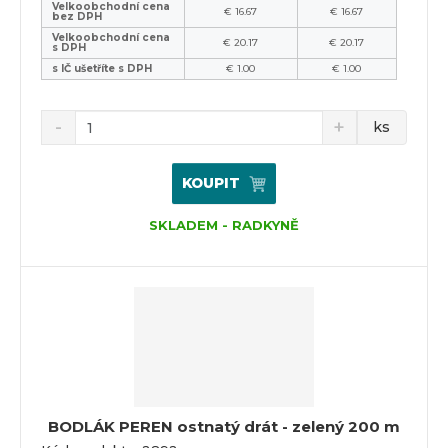
Velkoobchodní cena
€ 16.67
€ 16.67
bez DPH
Velkoobchodní cena
€ 20.17
€ 20.17
s DPH
s IČ ušetříte s DPH
€ 1.00
€ 1.00
ks
KOUPIT
SKLADEM - RADKYNĚ
BODLÁK PEREN ostnatý drát - zelený 200 m