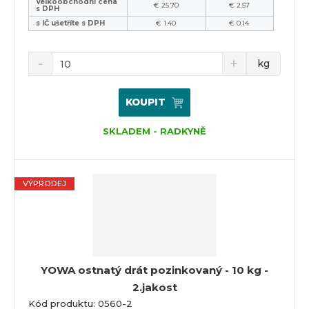
Velkoobchodní cena
€ 25.70
€ 2.57
s DPH
s IČ ušetříte s DPH
€ 1.40
€ 0.14
kg
KOUPIT
SKLADEM - RADKYNĚ
VÝPRODEJ
YOWA ostnatý drát pozinkovaný - 10 kg -
2.jakost
Kód produktu: 0560-2