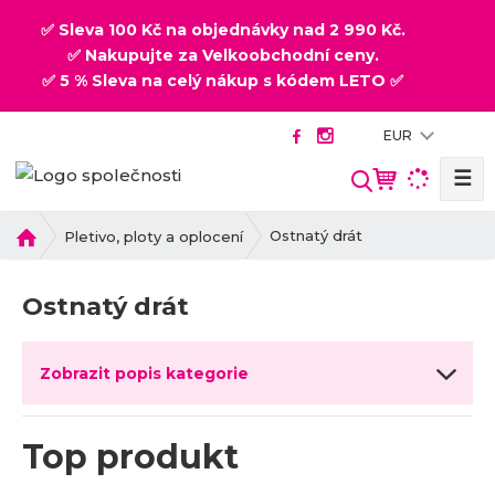
✅ Sleva 100 Kč na objednávky nad 2 990 Kč.
✅ Nakupujte za Velkoobchodní ceny.
✅ 5 % Sleva na celý nákup s kódem LETO ✅
EUR
☰
V
y
h
Ú
Ostnatý drát
Pletivo, ploty a oplocení
v
l
o
e
Ostnatý drát
d
d
n
a
í
t
Zobrazit popis kategorie
s
t
r
Top produkt
a
n