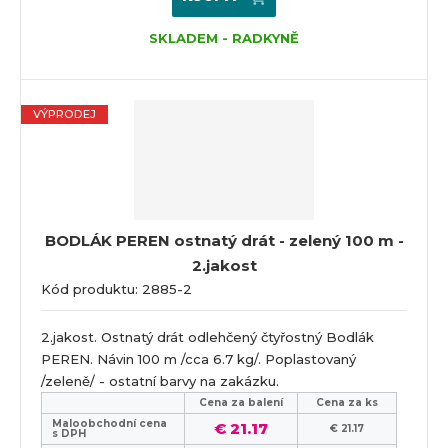
SKLADEM - RADKYNĚ
VÝPRODEJ
BODLÁK PEREN ostnatý drát - zelený 100 m -
2.jakost
Kód produktu: 2885-2
2.jakost. Ostnatý drát odlehčený čtyřostný Bodlák
PEREN. Návin 100 m /cca 6.7 kg/. Poplastovaný
/zeleně/ - ostatní barvy na zakázku.
Cena za balení
Cena za ks
Maloobchodní cena
€ 21.17
€ 21.17
s DPH