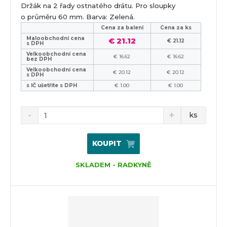
Držák na 2 řady ostnatého drátu. Pro sloupky
o průměru 60 mm. Barva: Zelená.
Cena za balení
Cena za ks
Maloobchodní cena
€ 21.12
€ 21.12
s DPH
Velkoobchodní cena
€ 16.62
€ 16.62
bez DPH
Velkoobchodní cena
€ 20.12
€ 20.12
s DPH
s IČ ušetříte s DPH
€ 1.00
€ 1.00
ks
KOUPIT
SKLADEM - RADKYNĚ