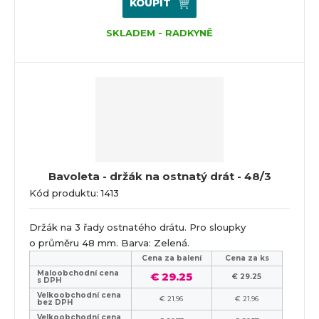
KOUPIT
SKLADEM - RADKYNĚ
Bavoleta - držák na ostnatý drát - 48/3
Kód produktu: 1413
Držák na 3 řady ostnatého drátu. Pro sloupky
o průměru 48 mm. Barva: Zelená.
Cena za balení
Cena za ks
Maloobchodní cena
€ 29.25
€ 29.25
s DPH
Velkoobchodní cena
€ 21.96
€ 21.96
bez DPH
Velkoobchodní cena