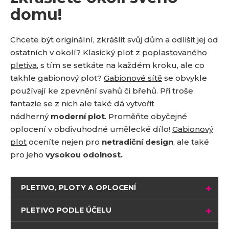
domu!
Chcete být originální, zkrášlit svůj dům a odlišit jej od
ostatních v okolí? Klasický plot z
poplastovaného
pletiva
, s tím se setkáte na každém kroku, ale co
takhle gabionový plot?
Gabionové sítě
se obvykle
používají ke zpevnění svahů či břehů. Při troše
fantazie se z nich ale také dá vytvořit
nádherný
moderní plot
. Proměňte obyčejné
oplocení v obdivuhodné umělecké dílo!
Gabionový
plot
oceníte nejen pro
netradiční design
, ale také
pro jeho
vysokou odolnost.
PLETIVO, PLOTY A OPLOCENÍ
PLETIVO PODLE ÚČELU