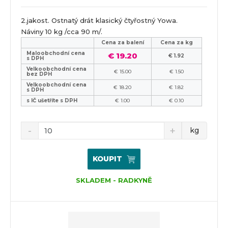
2.jakost. Ostnatý drát klasický čtyřostný Yowa.
Náviny 10 kg /cca 90 m/.
Cena za balení
Cena za kg
Maloobchodní cena
€ 19.20
€ 1.92
s DPH
Velkoobchodní cena
€ 15.00
€ 1.50
bez DPH
Velkoobchodní cena
€ 18.20
€ 1.82
s DPH
s IČ ušetříte s DPH
€ 1.00
€ 0.10
kg
KOUPIT
SKLADEM - RADKYNĚ