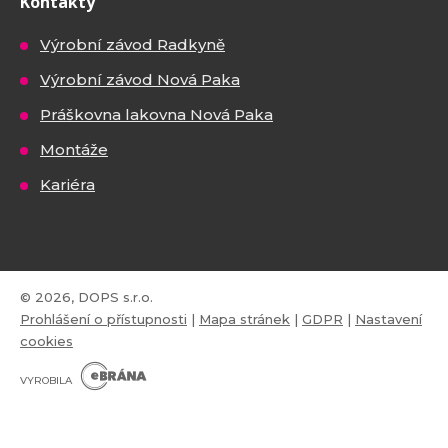
Kontakty
Výrobní závod Radkyně
Výrobní závod Nová Paka
Práškovna lakovna Nová Paka
Montáže
Kariéra
© 2026, DOPS s.r.o.
Prohlášení o přístupnosti
|
Mapa stránek
|
GDPR
|
Nastavení
cookies
E
B
VYROBILA
R
Á
N
VISA
MasterCard
Maestro
A
.