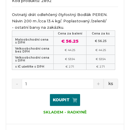
Kód produktu: 2892
Ostnatý drát odlehčený čtyřostný Bodlák PEREN.
Návin 200 m /cca 13.4 kg/. Poplastovaný /zeleně/
- ostatní barvy na zakázku.
Cena za balení
Cena za ks
Maloobchodní cena
€ 56.25
€ 56.25
s DPH
Velkoobchodní cena
€ 44.25
€ 44.25
bez DPH
Velkoobchodní cena
€ 53.54
€ 53.54
s DPH
s IČ ušetříte s DPH
€ 2.71
€ 2.71
ks
KOUPIT
SKLADEM - RADKYNĚ