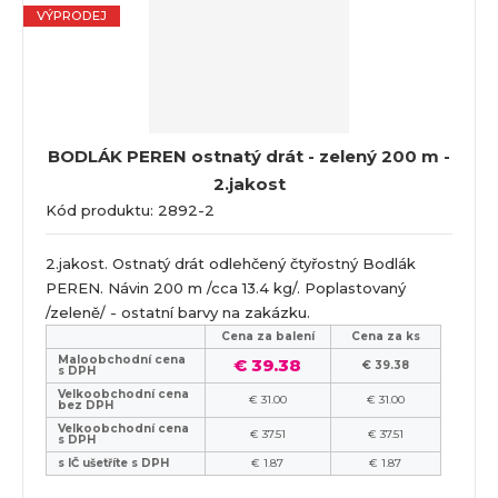
VÝPRODEJ
BODLÁK PEREN ostnatý drát - zelený 200 m -
2.jakost
Kód produktu: 2892-2
2.jakost. Ostnatý drát odlehčený čtyřostný Bodlák
PEREN. Návin 200 m /cca 13.4 kg/. Poplastovaný
/zeleně/ - ostatní barvy na zakázku.
Cena za balení
Cena za ks
Maloobchodní cena
€ 39.38
€ 39.38
s DPH
Velkoobchodní cena
€ 31.00
€ 31.00
bez DPH
Velkoobchodní cena
€ 37.51
€ 37.51
s DPH
s IČ ušetříte s DPH
€ 1.87
€ 1.87