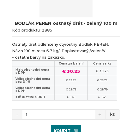
BODLÁK PEREN ostnatý drát - zelený 100 m
Kód produktu: 2885
Ostnatý drát odlehčený čtyřostný Bodlák PEREN.
Návin 100 m /cca 6.7 kg/. Poplastovaný /zeleně/
- ostatní barvy na zakázku.
Cena za balení
Cena za ks
Maloobchodní cena
€ 30.25
€ 30.25
s DPH
Velkoobchodní cena
€ 23.79
€ 23.79
bez DPH
Velkoobchodní cena
€ 28.79
€ 28.79
s DPH
s IČ ušetříte s DPH
€ 1.46
€ 1.46
ks
KOUPIT