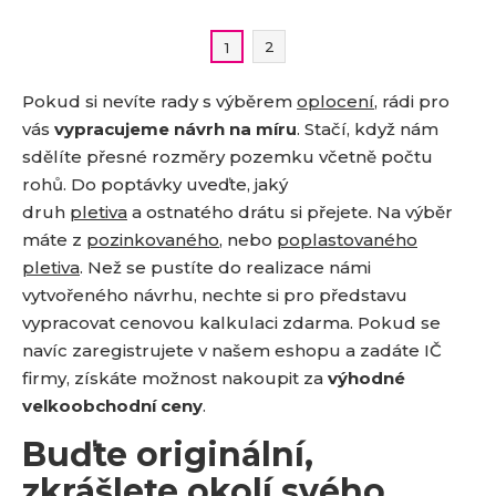
2
1
Pokud si nevíte rady s výběrem
oplocení
, rádi pro
vás
vypracujeme návrh na míru
. Stačí, když nám
sdělíte přesné rozměry pozemku včetně počtu
rohů. Do poptávky uveďte, jaký
druh
pletiva
a ostnatého drátu si přejete. Na výběr
máte z
pozinkovaného
, nebo
poplastovaného
pletiva
. Než se pustíte do realizace námi
vytvořeného návrhu, nechte si pro představu
vypracovat cenovou kalkulaci zdarma. Pokud se
navíc zaregistrujete v našem eshopu a zadáte IČ
firmy, získáte možnost nakoupit za
výhodné
velkoobchodní ceny
.
Buďte originální,
zkrášlete okolí svého