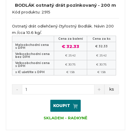
BODLÁK ostnatý drát pozinkovaný - 200 m
Kód produktu: 2915
Ostnatý drát odlehčený čtyřostný Bodlák. Návin 200
m /cca 10.6 kg/.
Cena za balení
Cena za ks
Maloobchodní cena
€ 32.33
€ 32.33
s DPH
Velkoobchodní cena
€ 25.42
€ 25.42
bez DPH
Velkoobchodní cena
€ 30.75
€ 30.75
s DPH
s IČ ušetříte s DPH
€ 1.58
€ 1.58
ks
KOUPIT
SKLADEM - RADKYNĚ