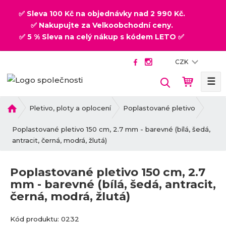
✅ Sleva 100 Kč na objednávky nad 2 990 Kč.
✅ Nakupujte za Velkoobchodní ceny.
✅ 5 % Sleva na celý nákup s kódem LETO ✅
CZK
☰
V
y
h
Ú
Pletivo, ploty a oplocení
Poplastované pletivo
v
l
o
Poplastované pletivo 150 cm, 2.7 mm - barevné (bílá, šedá,
e
d
antracit, černá, modrá, žlutá)
d
n
a
í
t
Poplastované pletivo 150 cm, 2.7
s
mm - barevné (bílá, šedá, antracit,
t
černá, modrá, žlutá)
r
a
K
K
n
Kód produktu:
0232