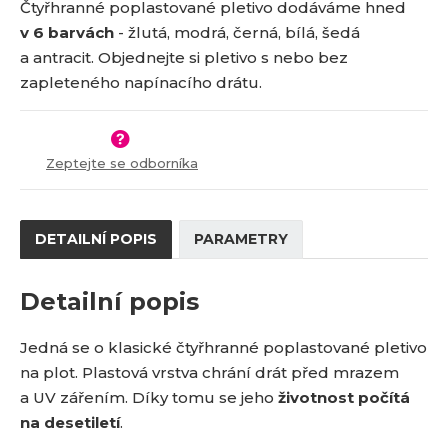
o
n
Čtyřhranné poplastované pletivo dodáváme hned
č
ž
o
3
5
v 6 barvách
- žlutá, modrá, černá, bílá, šedá
s
ž
e
2
0
a antracit. Objednejte si pletivo s nebo bez
t
s
t
-
v
t
zapleteného napínacího drátu.
x
í
v
í
Zeptejte se odborníka
DETAILNÍ POPIS
PARAMETRY
Detailní popis
Jedná se o klasické čtyřhranné poplastované pletivo
na plot. Plastová vrstva chrání drát před mrazem
a UV zářením. Díky tomu se jeho
životnost počítá
na desetiletí
.