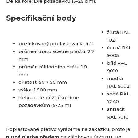
Délka role: Dle požadavku (5-25 bm).
Specifikační body
žlutá RAL
1021
pozinkovaný poplastovaný drát
černá RAL
průměr drátu včetně plastu: 2,7
9005
mm
bílá RAL
průměr základního drátu 1,8
9010
mm
modrá
okatost: 50 × 50 mm
RAL 5002
výška: 1 500 mm
šedá RAL
délku role přizpůsobíme
7040
požadavkům (5-25 m)
antracit
RAL 7016
Poplastované pletivo vyrábíme na zakázku, proto je
nutná platba předem
na zálohovou fakturu. Do