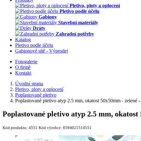
Pletivo, ploty a oplocení
Pletivo podle účelu
Gabiony
Stavební materiály
Dráty
Zahradní potřeby
Katalog
Pletivo podle účelu
Gabionové sítě - Výprodej
Fotogalerie
O firmě
Kontakt
Úvodní strana
Pletivo, ploty a oplocení
Poplastované pletivo
Poplastované pletivo atyp 2.5 mm, okatost 50x50mm - zelené - 
Poplastované pletivo atyp 2.5 mm, okatost 
Kód produktu:
4551
Kód výrobce:
8594021514551