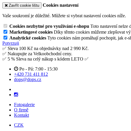
Cookies nastavení
Zavřít cookie lištu
Vaše soukromí je důležité. Můžete si vybrat nastavení cookies níže.
Cookies nezbytné pro využívání e-shopu
Toto nastavení nelze 
Marketingové cookies
Díky těmto cookies můžeme zlepšovat výko
Analytické cookies
Tyto cookies nám pomáhají pochopit, jak e-s
Potvrzuji
✅ Sleva 100 Kč na objednávky nad 2 990 Kč.
✅ Nakupujte za Velkoobchodní ceny.
✅ 5 % Sleva na celý nákup s kódem LETO ✅
Po - Pá: 7:00 - 15:30
+420 731 411 812
dops@dops.cz
Fotogalerie
O firmě
Kontakt
CZK