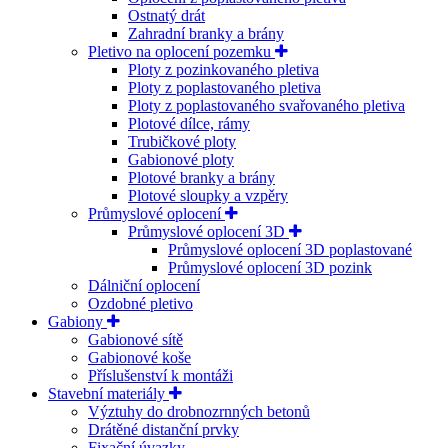
Ostnatý drát
Zahradní branky a brány
Pletivo na oplocení pozemku
Ploty z pozinkovaného pletiva
Ploty z poplastovaného pletiva
Ploty z poplastovaného svařovaného pletiva
Plotové dílce, rámy
Trubičkové ploty
Gabionové ploty
Plotové branky a brány
Plotové sloupky a vzpěry
Průmyslové oplocení
Průmyslové oplocení 3D
Průmyslové oplocení 3D poplastované
Průmyslové oplocení 3D pozink
Dálniční oplocení
Ozdobné pletivo
Gabiony
Gabionové sítě
Gabionové koše
Příslušenství k montáži
Stavební materiály
Výztuhy do drobnozrnných betonů
Drátěné distanční prvky
Fixační úvazky