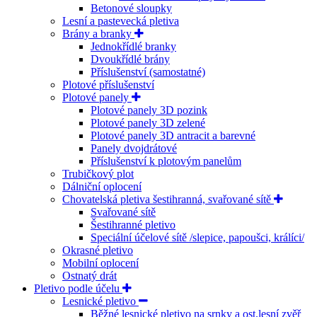
Betonové sloupky
Lesní a pastevecká pletiva
Brány a branky
Jednokřídlé branky
Dvoukřídlé brány
Příslušenství (samostatné)
Plotové příslušenství
Plotové panely
Plotové panely 3D pozink
Plotové panely 3D zelené
Plotové panely 3D antracit a barevné
Panely dvojdrátové
Příslušenství k plotovým panelům
Trubičkový plot
Dálniční oplocení
Chovatelská pletiva šestihranná, svařované sítě
Svařované sítě
Šestihranné pletivo
Speciální účelové sítě /slepice, papoušci, králíci/
Okrasné pletivo
Mobilní oplocení
Ostnatý drát
Pletivo podle účelu
Lesnické pletivo
Běžné lesnické pletivo na srnky a ost.lesní zvěř