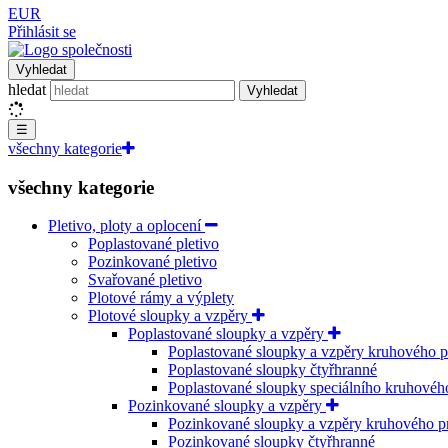
EUR
Přihlásit se
Vyhledat
hledat
Vyhledat
☰
všechny kategorie
všechny kategorie
Pletivo, ploty a oplocení
Poplastované pletivo
Pozinkované pletivo
Svařované pletivo
Plotové rámy a výplety
Plotové sloupky a vzpěry
Poplastované sloupky a vzpěry
Poplastované sloupky a vzpěry kruhového p
Poplastované sloupky čtyřhranné
Poplastované sloupky speciálního kruhovéh
Pozinkované sloupky a vzpěry
Pozinkované sloupky a vzpěry kruhového p
Pozinkované sloupky čtyřhranné