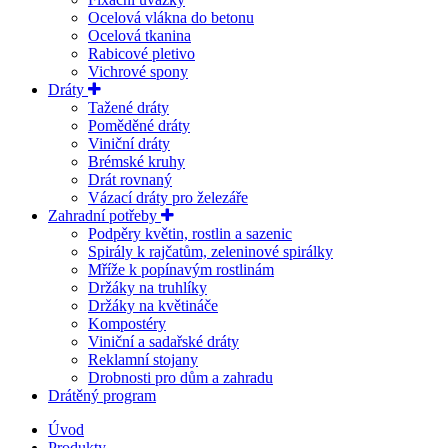
Ocelová vlákna do betonu
Ocelová tkanina
Rabicové pletivo
Vichrové spony
Dráty
Tažené dráty
Poměděné dráty
Viniční dráty
Brémské kruhy
Drát rovnaný
Vázací dráty pro železáře
Zahradní potřeby
Podpěry květin, rostlin a sazenic
Spirály k rajčatům, zeleninové spirálky
Mříže k popínavým rostlinám
Držáky na truhlíky
Držáky na květináče
Kompostéry
Viniční a sadařské dráty
Reklamní stojany
Drobnosti pro dům a zahradu
Drátěný program
Úvod
Produkty