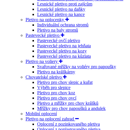
Lesnické pletivo proti zajícům
Lesnické pletivo na daňky
Lesnické pletivo na kance
Pletivo na oplocenky
Individuální ochrana stromů
Pletivo na baly stromů
Pastevecké pletivo
Pastevecké ovčí pletivo
Pastevecké pletivo na jehňata
Pastevecké pletivo na kozy
Pastevecké pletivo na kůzlata
Pletivo na voliery
Svařované mřížky na voliéry pro papoušky
Pletivo na králíkárny
Chovatelské pletivo
Pletivo pro chov slepic a kuřat
Výběh pro slepice
Pletivo pro chov koz
Pletivo pro chov ovcí
Pletivo a mřížky pro chov králíků
Mřížky pro chov papoušků a andulek
Mobilní oplocení
Pletivo na oplocení zahrad
Oplocení z pozinkovaného pletiva
Oplocení z poplastovaného pletiva