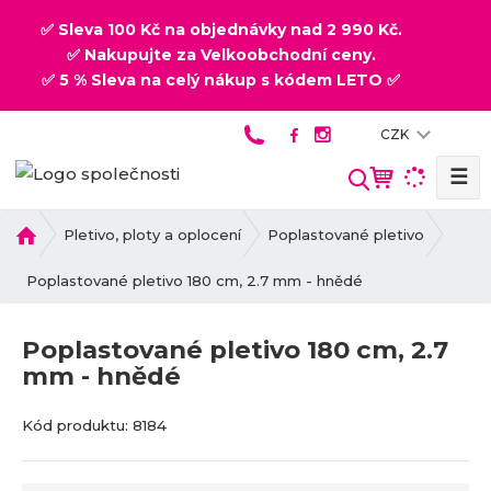
✅ Sleva 100 Kč na objednávky nad 2 990 Kč.
✅ Nakupujte za Velkoobchodní ceny.
✅ 5 % Sleva na celý nákup s kódem LETO ✅
CZK
☰
V
y
h
Ú
Pletivo, ploty a oplocení
Poplastované pletivo
v
l
o
Poplastované pletivo 180 cm, 2.7 mm - hnědé
e
d
d
n
a
Poplastované pletivo 180 cm, 2.7
í
t
mm - hnědé
s
t
K
K
r
Kód produktu:
8184
ó
ó
a
d
d
n