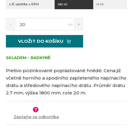
s IČ ušetříte s DPH
280 Kč
14 Kč
2
0
-
S
N
Z
m
v
n
a
m
n
í
v
ě
ž
ý
d
n
VLOŽIT DO KOŠÍKU
i
š
-
i
t
i
h
t
m
t
SKLADEM - RADKYNĚ
p
n
m
o
o
n
Pletivo pozinkované poplastované hnědé. Cena již
č
ž
o
včetně horního a spodního zapleteného napínacího
s
ž
e
drátu a středového napínacího drátu. Průměr drátu
t
s
t
v
t
2.7 mm, výška 1800 mm, role 20 m.
í
v
í
Zeptejte se odborníka