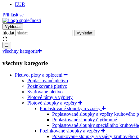
EUR
Přihlásit se
Vyhledat
hledat
Vyhledat
☰
všechny kategorie
všechny kategorie
Pletivo, ploty a oplocení
Poplastované pletivo
Pozinkované pletivo
Svařované pletivo
Plotové rámy a výplety
Plotové sloupky a vzpěry
Poplastované sloupky a vzpěry
Poplastované sloupky a vzpěry kruhového p
Poplastované sloupky čtyřhranné
Poplastované sloupky speciálního kruhovéh
Pozinkované sloupky a vzpěry
Pozinkované sloupky a vzpěry kruhového p