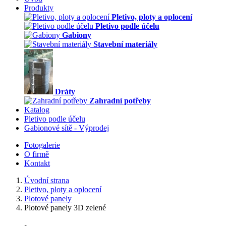
Produkty
Pletivo, ploty a oplocení
Pletivo podle účelu
Gabiony
Stavební materiály
Dráty
Zahradní potřeby
Katalog
Pletivo podle účelu
Gabionové sítě - Výprodej
Fotogalerie
O firmě
Kontakt
Úvodní strana
Pletivo, ploty a oplocení
Plotové panely
Plotové panely 3D zelené