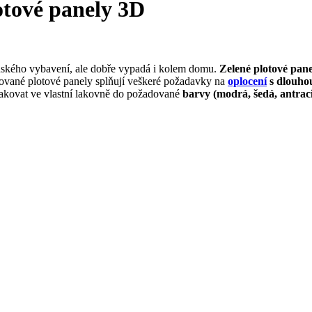
otové panely 3D
anského vybavení, ale dobře vypadá i kolem domu.
Zelené plotové pan
inkované plotové panely splňují veškeré požadavky na
oplocení
s dlouhou
kovat ve vlastní lakovně do požadované
barvy (modrá, šedá, antracit