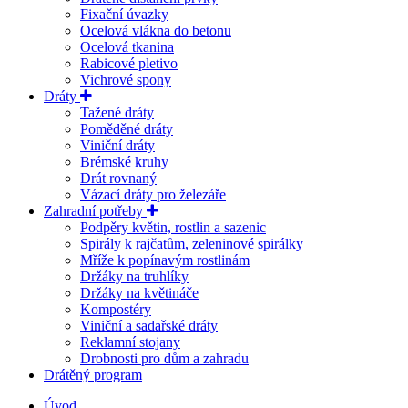
Fixační úvazky
Ocelová vlákna do betonu
Ocelová tkanina
Rabicové pletivo
Vichrové spony
Dráty
Tažené dráty
Poměděné dráty
Viniční dráty
Brémské kruhy
Drát rovnaný
Vázací dráty pro železáře
Zahradní potřeby
Podpěry květin, rostlin a sazenic
Spirály k rajčatům, zeleninové spirálky
Mříže k popínavým rostlinám
Držáky na truhlíky
Držáky na květináče
Kompostéry
Viniční a sadařské dráty
Reklamní stojany
Drobnosti pro dům a zahradu
Drátěný program
Úvod