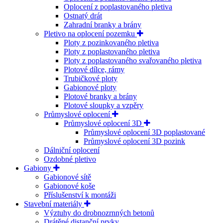
Oplocení z poplastovaného pletiva
Ostnatý drát
Zahradní branky a brány
Pletivo na oplocení pozemku
Ploty z pozinkovaného pletiva
Ploty z poplastovaného pletiva
Ploty z poplastovaného svařovaného pletiva
Plotové dílce, rámy
Trubičkové ploty
Gabionové ploty
Plotové branky a brány
Plotové sloupky a vzpěry
Průmyslové oplocení
Průmyslové oplocení 3D
Průmyslové oplocení 3D poplastované
Průmyslové oplocení 3D pozink
Dálniční oplocení
Ozdobné pletivo
Gabiony
Gabionové sítě
Gabionové koše
Příslušenství k montáži
Stavební materiály
Výztuhy do drobnozrnných betonů
Drátěné distanční prvky