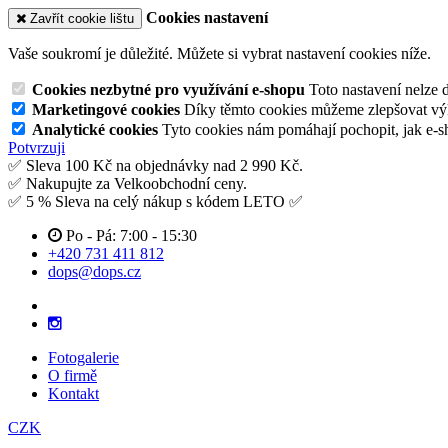
Cookies nastavení
Zavřít cookie lištu
Vaše soukromí je důležité. Můžete si vybrat nastavení cookies níže.
Cookies nezbytné pro využívání e-shopu
Toto nastavení nelze 
Marketingové cookies
Díky těmto cookies můžeme zlepšovat výko
Analytické cookies
Tyto cookies nám pomáhají pochopit, jak e-s
Potvrzuji
✅ Sleva 100 Kč na objednávky nad 2 990 Kč.
✅ Nakupujte za Velkoobchodní ceny.
✅ 5 % Sleva na celý nákup s kódem LETO ✅
Po - Pá: 7:00 - 15:30
+420 731 411 812
dops@dops.cz
Fotogalerie
O firmě
Kontakt
CZK