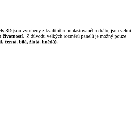
ely 3D
jsou vyrobeny z kvalitního poplastovaného drátu, jsou velmi
 životností
. Z důvodu velkých rozměrů panelů je možný pouze
, černá, bílá, žlutá, hnědá).