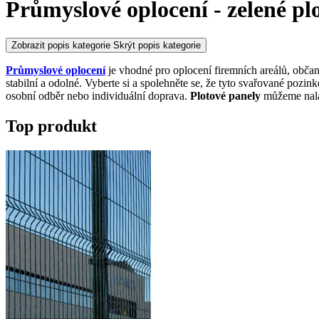
Průmyslové oplocení - zelené pl
Zobrazit popis kategorie
Skrýt popis kategorie
Průmyslové oplocení
je vhodné pro oplocení firemních areálů, obč
stabilní a odolné. Vyberte si a spolehněte se, že tyto svařované poz
osobní odběr nebo individuální doprava.
Plotové panely
můžeme nala
Top produkt