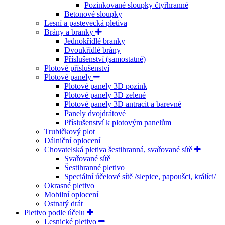
Pozinkované sloupky čtyřhranné
Betonové sloupky
Lesní a pastevecká pletiva
Brány a branky
Jednokřídlé branky
Dvoukřídlé brány
Příslušenství (samostatné)
Plotové příslušenství
Plotové panely
Plotové panely 3D pozink
Plotové panely 3D zelené
Plotové panely 3D antracit a barevné
Panely dvojdrátové
Příslušenství k plotovým panelům
Trubičkový plot
Dálniční oplocení
Chovatelská pletiva šestihranná, svařované sítě
Svařované sítě
Šestihranné pletivo
Speciální účelové sítě /slepice, papoušci, králíci/
Okrasné pletivo
Mobilní oplocení
Ostnatý drát
Pletivo podle účelu
Lesnické pletivo