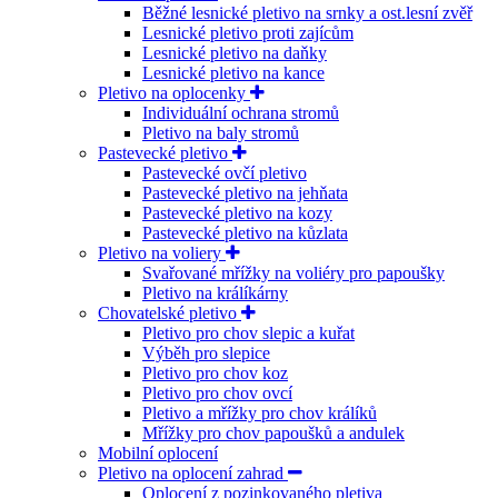
Běžné lesnické pletivo na srnky a ost.lesní zvěř
Lesnické pletivo proti zajícům
Lesnické pletivo na daňky
Lesnické pletivo na kance
Pletivo na oplocenky
Individuální ochrana stromů
Pletivo na baly stromů
Pastevecké pletivo
Pastevecké ovčí pletivo
Pastevecké pletivo na jehňata
Pastevecké pletivo na kozy
Pastevecké pletivo na kůzlata
Pletivo na voliery
Svařované mřížky na voliéry pro papoušky
Pletivo na králíkárny
Chovatelské pletivo
Pletivo pro chov slepic a kuřat
Výběh pro slepice
Pletivo pro chov koz
Pletivo pro chov ovcí
Pletivo a mřížky pro chov králíků
Mřížky pro chov papoušků a andulek
Mobilní oplocení
Pletivo na oplocení zahrad
Oplocení z pozinkovaného pletiva