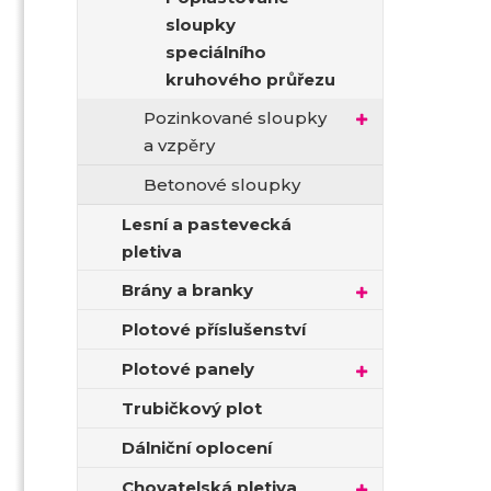
sloupky
speciálního
kruhového průřezu
Pozinkované sloupky
a vzpěry
Betonové sloupky
Lesní a pastevecká
pletiva
Brány a branky
Plotové příslušenství
Plotové panely
Trubičkový plot
Dálniční oplocení
Chovatelská pletiva