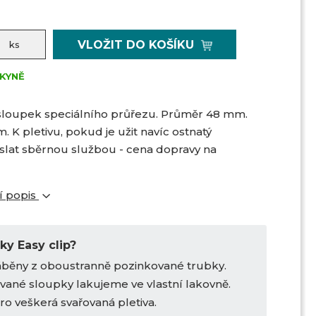
VLOŽIT DO KOŠÍKU
ks
KYNĚ
sloupek speciálního průřezu. Průměr 48 mm.
 K pletivu, pokud je užit navíc ostnatý
lat sběrnou službou - cena dopravy na
í popis
ky Easy clip?
áběny z oboustranně pozinkované trubky.
vané sloupky lakujeme ve vlastní lakovně.
pro veškerá svařovaná pletiva.