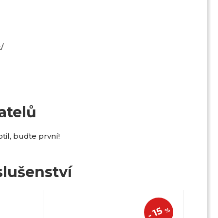
/
atelů
il, buďte první!
lušenství
15
%
-