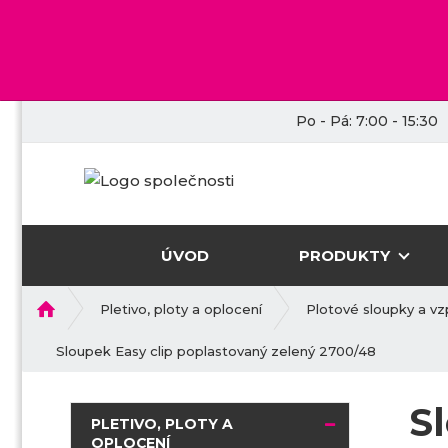
Po - Pá: 7:00 - 15:30
ÚVOD
PRODUKTY
Ú
Pletivo, ploty a oplocení
Plotové sloupky a vz
v
o
Sloupek Easy clip poplastovaný zelený 2700/48
d
n
S
í
PLETIVO, PLOTY A
s
OPLOCENÍ