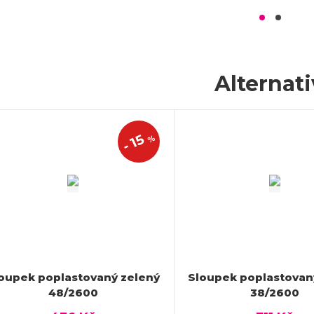
Alternat
15
%
-
oupek poplastovaný zelený
Sloupek poplastovan
48/2600
38/2600