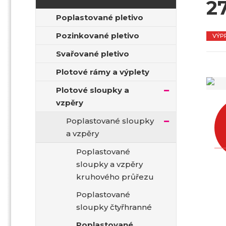
2
t
Poplastované pletivo
r
a
Pozinkované pletivo
VÝP
n
a
Svařované pletivo
Plotové rámy a výplety
Plotové sloupky a
vzpěry
Poplastované sloupky
a vzpěry
Poplastované
sloupky a vzpěry
kruhového průřezu
Poplastované
sloupky čtyřhranné
Poplastované