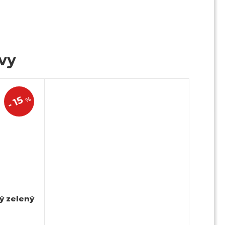
ivy
15
%
-
ý zelený