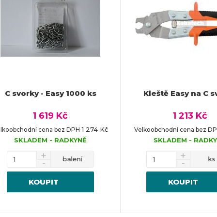
C svorky - Easy 1000 ks
Kleště Easy na C s
1 619 Kč
1 213 Kč
1 274 Kč
lkoobchodní cena bez DPH
Velkoobchodní cena bez D
SKLADEM - RADKYNĚ
SKLADEM - RADK
balení
ks
KOUPIT
KOUPIT