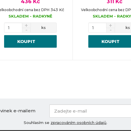
436 Kč
311 Kč
343 Kč
elkoobchodní cena bez DPH
Velkoobchodní cena bez D
SKLADEM - RADKYNĚ
SKLADEM - RADK
ks
ks
KOUPIT
KOUPIT
ovinek e-mailem
Souhlasím se
zpracováním osobních údajů
.