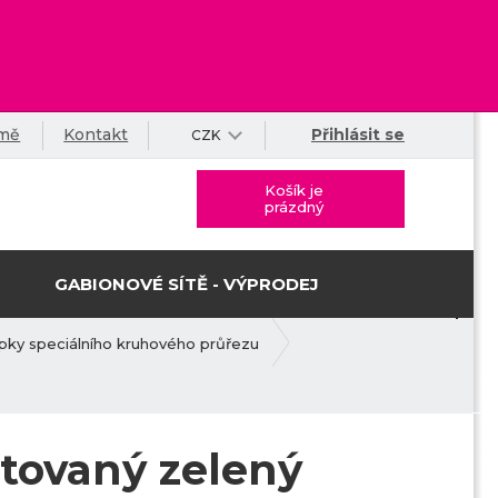
rmě
Kontakt
Přihlásit se
CZK
Košík je
prázdný
GABIONOVÉ SÍTĚ - VÝPRODEJ
pky speciálního kruhového průřezu
stovaný zelený