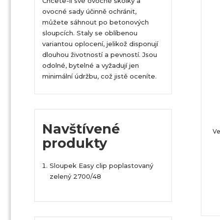
Chcete-li své ovocné školky a
ovocné sady účinně ochránit,
můžete sáhnout po betonových
sloupcích. Staly se oblíbenou
variantou oplocení, jelikož disponují
dlouhou životností a pevností. Jsou
odolné, bytelné a vyžadují jen
minimální údržbu, což jistě oceníte.
Navštívené
Ve
produkty
Sloupek Easy clip poplastovaný
zelený 2700/48