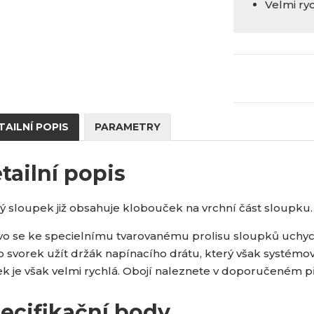
Velmi ryc
TAILNÍ POPIS
PARAMETRY
tailní popis
ý sloupek již obsahuje klobouček na vrchní část sloupku.
ivo se ke specielnímu tvarovanému prolisu sloupků uchycuj
o svorek užít držák napínacího drátu, který však systémov
ek je však velmi rychlá. Obojí naleznete v doporučeném př
ecifikační body