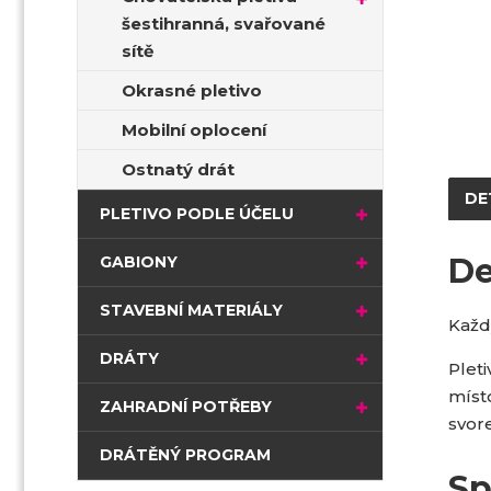
šestihranná, svařované
sítě
Okrasné pletivo
Mobilní oplocení
Ostnatý drát
DE
PLETIVO PODLE ÚČELU
De
GABIONY
STAVEBNÍ MATERIÁLY
Každ
DRÁTY
Plet
míst
ZAHRADNÍ POTŘEBY
svor
DRÁTĚNÝ PROGRAM
Sp