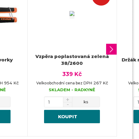
d
a
Vzpěra poplastovaná zelená
vorky
Držák 
38/2600
l
š
339 Kč
í
954 Kč
267 Kč
PH
Velkoobchodní cena bez DPH
Velk
YNĚ
SKLADEM - RADKYNĚ
ks
KOUPIT