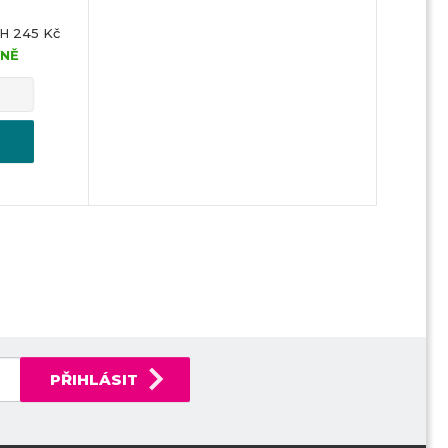
245 Kč
PH
YNĚ
PŘIHLÁSIT