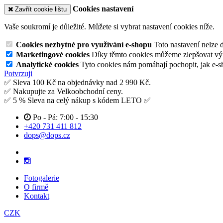
Cookies nastavení
Zavřít cookie lištu
Vaše soukromí je důležité. Můžete si vybrat nastavení cookies níže.
Cookies nezbytné pro využívání e-shopu
Toto nastavení nelze 
Marketingové cookies
Díky těmto cookies můžeme zlepšovat výko
Analytické cookies
Tyto cookies nám pomáhají pochopit, jak e-s
Potvrzuji
✅ Sleva 100 Kč na objednávky nad 2 990 Kč.
✅ Nakupujte za Velkoobchodní ceny.
✅ 5 % Sleva na celý nákup s kódem LETO ✅
Po - Pá: 7:00 - 15:30
+420 731 411 812
dops@dops.cz
Fotogalerie
O firmě
Kontakt
CZK