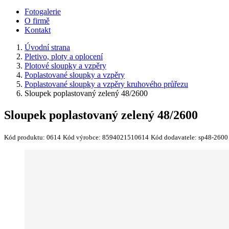
Fotogalerie
O firmě
Kontakt
Úvodní strana
Pletivo, ploty a oplocení
Plotové sloupky a vzpěry
Poplastované sloupky a vzpěry
Poplastované sloupky a vzpěry kruhového průřezu
Sloupek poplastovaný zelený 48/2600
Sloupek poplastovaný zelený 48/2600
Kód produktu:
0614
Kód výrobce:
8594021510614
Kód dodavatele:
sp48-2600