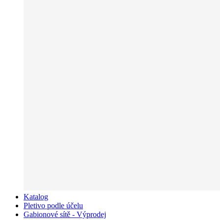
Katalog
Pletivo podle účelu
Gabionové sítě - Výprodej