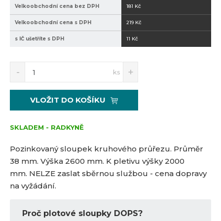
Velkoobchodní cena bez DPH
181 Kč
3
6
8
0
Velkoobchodní cena s DPH
219 Kč
4
0
s IČ ušetříte s DPH
11 Kč
S
N
Z
ks
n
a
m
í
v
ě
ž
ý
n
VLOŽIT DO KOŠÍKU
i
š
i
t
i
t
m
t
SKLADEM - RADKYNĚ
p
n
m
o
o
n
Pozinkovaný sloupek kruhového průřezu. Průměr
č
ž
o
38 mm. Výška 2600 mm. K pletivu výšky 2000
s
ž
e
mm.
NELZE zaslat sběrnou službou - cena dopravy
t
s
t
v
t
na vyžádání.
í
v
í
Proč plotové sloupky DOPS?