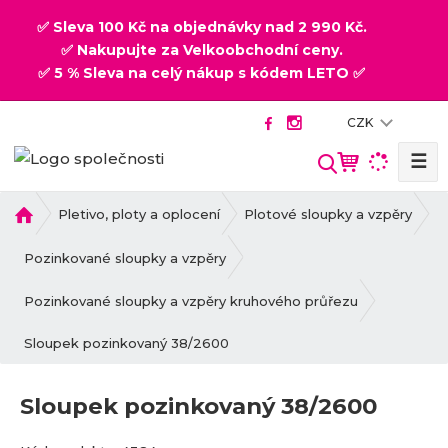
✅ Sleva 100 Kč na objednávky nad 2 990 Kč.
✅ Nakupujte za Velkoobchodní ceny.
✅ 5 % Sleva na celý nákup s kódem LETO ✅
CZK
☰
V
y
h
Ú
Pletivo, ploty a oplocení
Plotové sloupky a vzpěry
v
l
o
Pozinkované sloupky a vzpěry
e
d
d
n
Pozinkované sloupky a vzpěry kruhového průřezu
a
í
t
Sloupek pozinkovaný 38/2600
s
t
r
Sloupek pozinkovaný 38/2600
a
n