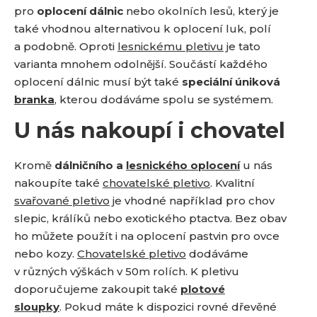
a
pro
oplocení dálnic
nebo okolních lesů, který je
také vhodnou alternativou k oplocení luk, polí
a podobně. Oproti
lesnickému pletivu
je tato
varianta mnohem odolnější. Součástí každého
oplocení dálnic musí být také
speciální úniková
branka
, kterou dodáváme spolu se systémem.
U nás nakoupí i chovatel
Kromě
dálničního a
lesnického oplocení
u nás
nakoupíte také
chovatelské pletivo
. Kvalitní
svařované pletivo
je vhodné například pro chov
slepic, králíků nebo exotického ptactva. Bez obav
ho můžete použít i na oplocení pastvin pro ovce
nebo kozy.
Chovatelské pletivo
dodáváme
v různých výškách v 50m rolích. K pletivu
doporučujeme zakoupit také
plotové
sloupky
. Pokud máte k dispozici rovné dřevěné