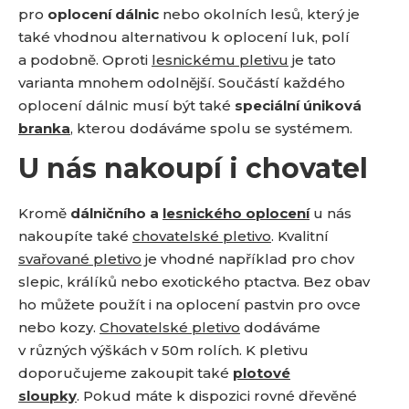
a
pro
oplocení dálnic
nebo okolních lesů, který je
také vhodnou alternativou k oplocení luk, polí
a podobně. Oproti
lesnickému pletivu
je tato
varianta mnohem odolnější. Součástí každého
oplocení dálnic musí být také
speciální úniková
branka
, kterou dodáváme spolu se systémem.
U nás nakoupí i chovatel
Kromě
dálničního a
lesnického oplocení
u nás
nakoupíte také
chovatelské pletivo
. Kvalitní
svařované pletivo
je vhodné například pro chov
slepic, králíků nebo exotického ptactva. Bez obav
ho můžete použít i na oplocení pastvin pro ovce
nebo kozy.
Chovatelské pletivo
dodáváme
v různých výškách v 50m rolích. K pletivu
doporučujeme zakoupit také
plotové
sloupky
. Pokud máte k dispozici rovné dřevěné