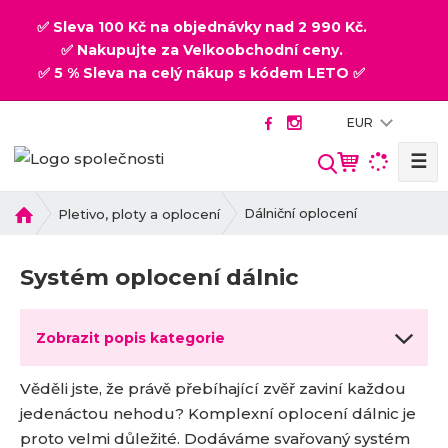
✅ Sleva 100 Kč na objednávky nad 2 990 Kč.
✅ Nakupujte za Velkoobchodní ceny.
✅ 5 % Sleva na celý nákup s kódem LETO ✅
EUR
☰
V
y
h
Ú
Dálniční oplocení
Pletivo, ploty a oplocení
v
l
o
e
Systém oplocení dálnic
d
d
n
a
í
t
Zobrazit popis kategorie
s
t
Věděli jste, že právě přebíhající zvěř zaviní každou
r
a
jedenáctou nehodu? Komplexní oplocení dálnic je
n
proto velmi důležité. Dodáváme svařovaný systém