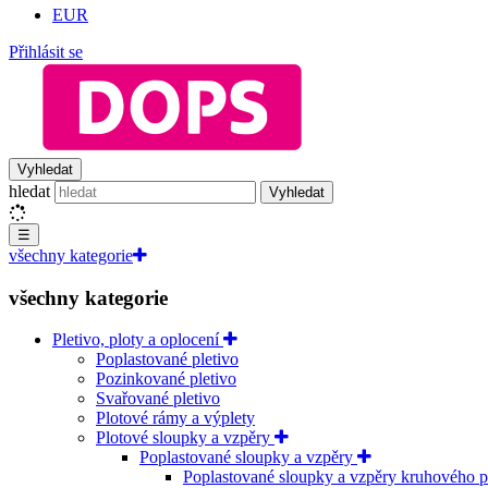
EUR
Přihlásit se
Vyhledat
hledat
Vyhledat
☰
všechny kategorie
všechny kategorie
Pletivo, ploty a oplocení
Poplastované pletivo
Pozinkované pletivo
Svařované pletivo
Plotové rámy a výplety
Plotové sloupky a vzpěry
Poplastované sloupky a vzpěry
Poplastované sloupky a vzpěry kruhového p