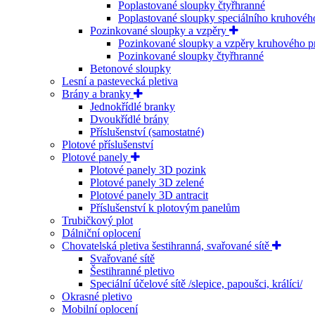
Poplastované sloupky čtyřhranné
Poplastované sloupky speciálního kruhovéh
Pozinkované sloupky a vzpěry
Pozinkované sloupky a vzpěry kruhového p
Pozinkované sloupky čtyřhranné
Betonové sloupky
Lesní a pastevecká pletiva
Brány a branky
Jednokřídlé branky
Dvoukřídlé brány
Příslušenství (samostatné)
Plotové příslušenství
Plotové panely
Plotové panely 3D pozink
Plotové panely 3D zelené
Plotové panely 3D antracit
Příslušenství k plotovým panelům
Trubičkový plot
Dálniční oplocení
Chovatelská pletiva šestihranná, svařované sítě
Svařované sítě
Šestihranné pletivo
Speciální účelové sítě /slepice, papoušci, králíci/
Okrasné pletivo
Mobilní oplocení