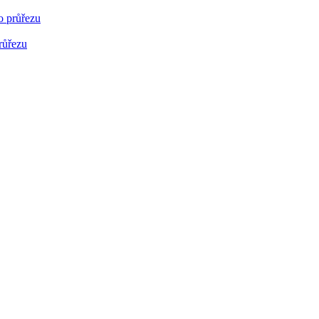
o průřezu
růřezu