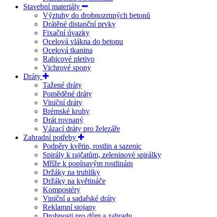
Stavební materiály
Výztuhy do drobnozrnných betonů
Drátěné distanční prvky
Fixační úvazky
Ocelová vlákna do betonu
Ocelová tkanina
Rabicové pletivo
Vichrové spony
Dráty
Tažené dráty
Poměděné dráty
Viniční dráty
Brémské kruhy
Drát rovnaný
Vázací dráty pro železáře
Zahradní potřeby
Podpěry květin, rostlin a sazenic
Spirály k rajčatům, zeleninové spirálky
Mříže k popínavým rostlinám
Držáky na truhlíky
Držáky na květináče
Kompostéry
Viniční a sadařské dráty
Reklamní stojany
Drobnosti pro dům a zahradu