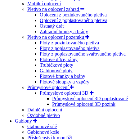
Mobilní oplocení
Pletivo na oplocení zahrad
Oplocení z pozinkovaného pletiva
Oplocení z poplastovaného pletiva
Ostnatý drát
Zahradní branky a brány
Pletivo na oplocení pozemku
Ploty z pozinkovaného pletiva
Ploty z poplastovaného pletiva
Ploty z poplastovaného svařovaného pletiva
Plotové dílce, rámy
Trubičkové ploty
Gabionové ploty
Plotové branky a brány
Plotové sloupky a vzpěry
Průmyslové oplocení
Průmyslové oplocení 3D
Průmyslové oplocení 3D poplastované
Průmyslové oplocení 3D pozink
Dálniční oplocení
Ozdobné pletivo
Gabiony
Gabionové sítě
Gabionové koše
Příslušenství k montáži