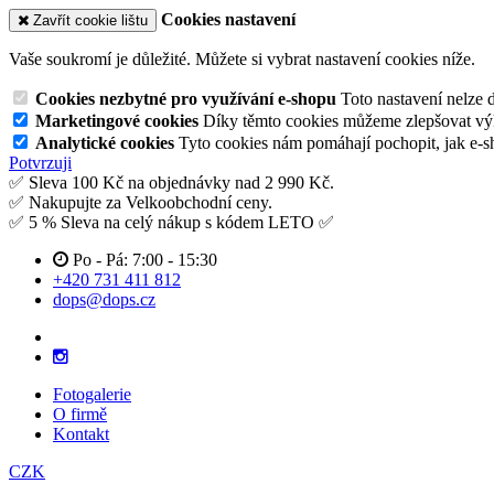
Cookies nastavení
Zavřít cookie lištu
Vaše soukromí je důležité. Můžete si vybrat nastavení cookies níže.
Cookies nezbytné pro využívání e-shopu
Toto nastavení nelze 
Marketingové cookies
Díky těmto cookies můžeme zlepšovat výko
Analytické cookies
Tyto cookies nám pomáhají pochopit, jak e-s
Potvrzuji
✅ Sleva 100 Kč na objednávky nad 2 990 Kč.
✅ Nakupujte za Velkoobchodní ceny.
✅ 5 % Sleva na celý nákup s kódem LETO ✅
Po - Pá: 7:00 - 15:30
+420 731 411 812
dops@dops.cz
Fotogalerie
O firmě
Kontakt
CZK