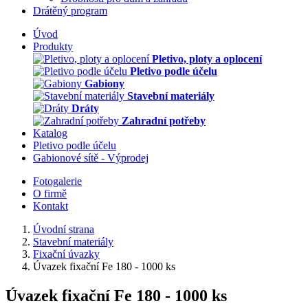
Drátěný program
Úvod
Produkty
Pletivo, ploty a oplocení
Pletivo podle účelu
Gabiony
Stavební materiály
Dráty
Zahradní potřeby
Katalog
Pletivo podle účelu
Gabionové sítě - Výprodej
Fotogalerie
O firmě
Kontakt
Úvodní strana
Stavební materiály
Fixační úvazky
Úvazek fixační Fe 180 - 1000 ks
Úvazek fixační Fe 180 - 1000 ks