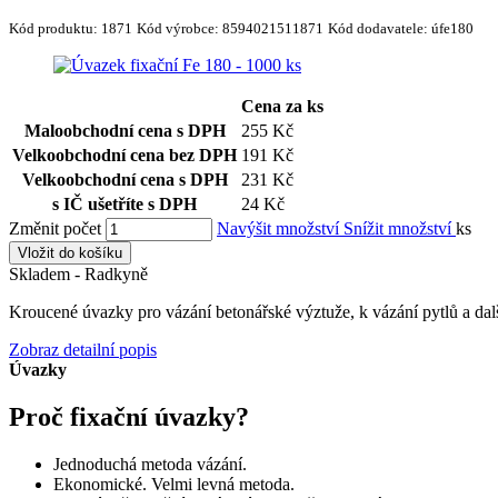
Kód produktu:
1871
Kód výrobce:
8594021511871
Kód dodavatele:
úfe180
Cena za ks
Maloobchodní cena s DPH
255 Kč
Velkoobchodní cena bez DPH
191 Kč
Velkoobchodní cena s DPH
231 Kč
s IČ ušetříte s DPH
24 Kč
Změnit počet
Navýšit množství
Snížit množství
ks
Vložit do košíku
Skladem - Radkyně
Kroucené úvazky pro vázání betonářské výztuže, k vázání pytlů a d
Zobraz detailní popis
Úvazky
Proč fixační úvazky?
Jednoduchá metoda vázání.
Ekonomické. Velmi levná metoda.