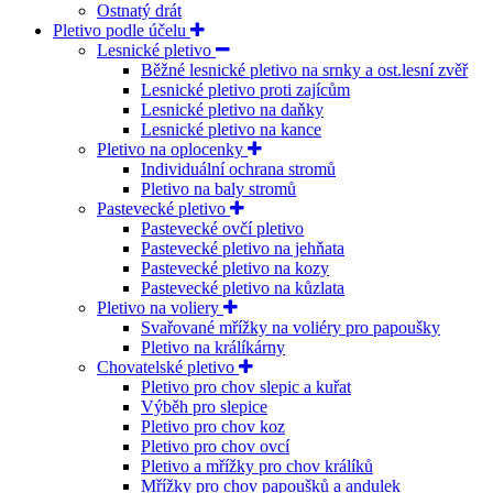
Ostnatý drát
Pletivo podle účelu
Lesnické pletivo
Běžné lesnické pletivo na srnky a ost.lesní zvěř
Lesnické pletivo proti zajícům
Lesnické pletivo na daňky
Lesnické pletivo na kance
Pletivo na oplocenky
Individuální ochrana stromů
Pletivo na baly stromů
Pastevecké pletivo
Pastevecké ovčí pletivo
Pastevecké pletivo na jehňata
Pastevecké pletivo na kozy
Pastevecké pletivo na kůzlata
Pletivo na voliery
Svařované mřížky na voliéry pro papoušky
Pletivo na králíkárny
Chovatelské pletivo
Pletivo pro chov slepic a kuřat
Výběh pro slepice
Pletivo pro chov koz
Pletivo pro chov ovcí
Pletivo a mřížky pro chov králíků
Mřížky pro chov papoušků a andulek