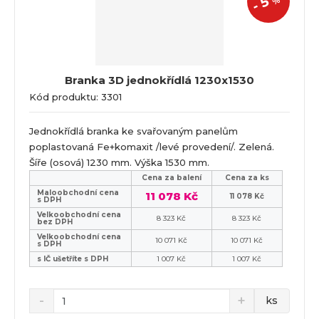
5
%
-
Branka 3D jednokřídlá 1230x1530
Kód produktu: 3301
Jednokřídlá branka ke svařovaným panelům
poplastovaná Fe+komaxit /levé provedení/. Zelená.
Šíře (osová) 1230 mm. Výška 1530 mm.
Cena za balení
Cena za ks
Maloobchodní cena
11 078 Kč
11 078 Kč
s DPH
Velkoobchodní cena
8 323 Kč
8 323 Kč
bez DPH
Velkoobchodní cena
10 071 Kč
10 071 Kč
s DPH
s IČ ušetříte s DPH
1 007 Kč
1 007 Kč
ks