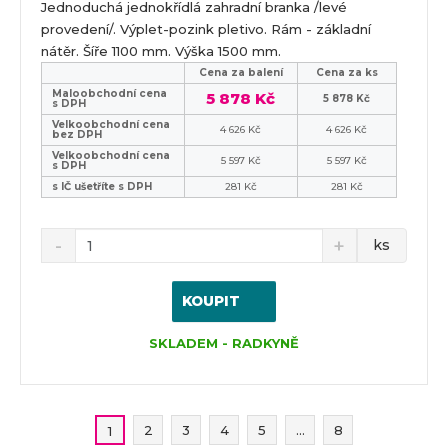
Jednoduchá jednokřídlá zahradní branka /levé
provedení/. Výplet-pozink pletivo. Rám - základní
nátěr. Šíře 1100 mm. Výška 1500 mm.
Cena za balení
Cena za ks
Maloobchodní cena
5 878 Kč
5 878 Kč
s DPH
Velkoobchodní cena
4 626 Kč
4 626 Kč
bez DPH
Velkoobchodní cena
5 597 Kč
5 597 Kč
s DPH
s IČ ušetříte s DPH
281 Kč
281 Kč
ks
KOUPIT
SKLADEM - RADKYNĚ
2
3
4
5
...
8
1