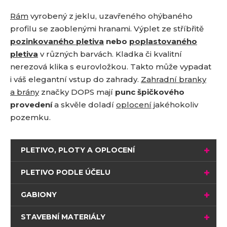
Rám
vyrobený z jeklu, uzavřeného ohýbaného
profilu se zaoblenými hranami. Výplet ze stříbřitě
pozinkovaného pletiva
nebo
poplastovaného
pletiva
v různých barvách. Kladka či kvalitní
nerezová klika s eurovložkou. Takto může vypadat
i váš elegantní vstup do zahrady.
Zahradní branky
a brány
značky DOPS mají
punc špičkového
provedení
a skvěle doladí
oplocení
jakéhokoliv
pozemku.
PLETIVO, PLOTY A OPLOCENÍ
PLETIVO PODLE ÚČELU
GABIONY
STAVEBNÍ MATERIÁLY