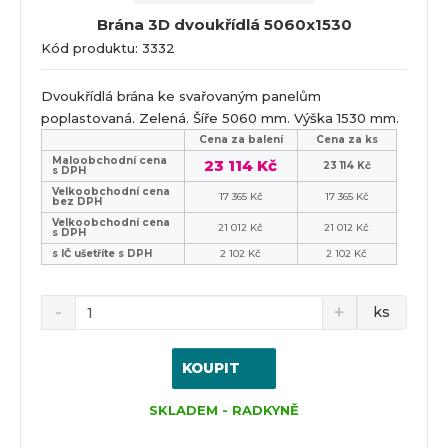
Brána 3D dvoukřídlá 5060x1530
Kód produktu: 3332
Dvoukřídlá brána ke svařovaným panelům
poplastovaná. Zelená. Šíře 5060 mm. Výška 1530 mm.
Cena za balení
Cena za ks
Maloobchodní cena
23 114 Kč
23 114 Kč
s DPH
Velkoobchodní cena
17 365 Kč
17 365 Kč
bez DPH
Velkoobchodní cena
21 012 Kč
21 012 Kč
s DPH
s IČ ušetříte s DPH
2 102 Kč
2 102 Kč
ks
KOUPIT
SKLADEM - RADKYNĚ