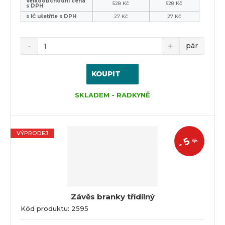
Velkoobchodní cena
528 Kč
528 Kč
s DPH
s IČ ušetříte s DPH
27 Kč
27 Kč
pár
KOUPIT
SKLADEM - RADKYNĚ
VÝPRODEJ
5
%
-
Závěs branky třídílný
Kód produktu: 2595