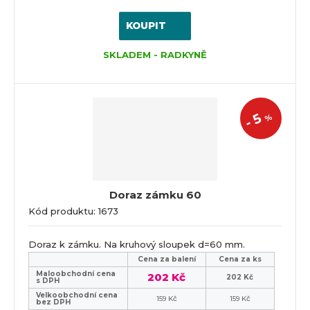
KOUPIT
SKLADEM - RADKYNĚ
5
%
-
Doraz zámku 60
Kód produktu: 1673
Doraz k zámku. Na kruhový sloupek d=60 mm.
Cena za balení
Cena za ks
Maloobchodní cena
202 Kč
202 Kč
s DPH
Velkoobchodní cena
159 Kč
159 Kč
bez DPH