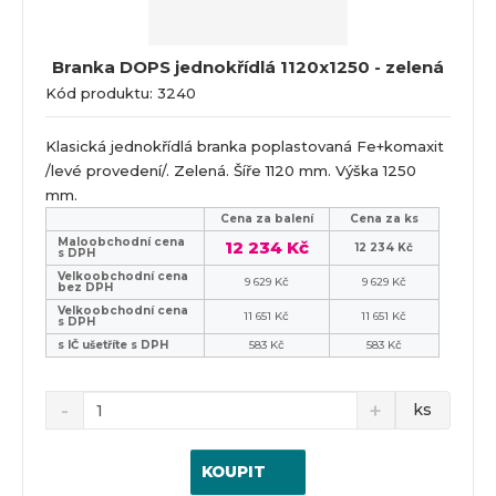
Branka DOPS jednokřídlá 1120x1250 - zelená
Kód produktu: 3240
Klasická jednokřídlá branka poplastovaná Fe+komaxit
/levé provedení/. Zelená. Šíře 1120 mm. Výška 1250
mm.
Cena za balení
Cena za ks
Maloobchodní cena
12 234 Kč
12 234 Kč
s DPH
Velkoobchodní cena
9 629 Kč
9 629 Kč
bez DPH
Velkoobchodní cena
11 651 Kč
11 651 Kč
s DPH
s IČ ušetříte s DPH
583 Kč
583 Kč
ks
KOUPIT