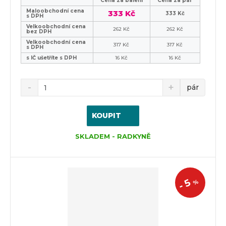
Cena za balení
Cena za pár
Maloobchodní cena
333 Kč
333 Kč
s DPH
Velkoobchodní cena
262 Kč
262 Kč
bez DPH
Velkoobchodní cena
317 Kč
317 Kč
s DPH
s IČ ušetříte s DPH
16 Kč
16 Kč
pár
KOUPIT
SKLADEM - RADKYNĚ
5
%
-