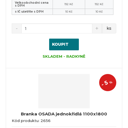
Velkoobchodní cena
192 Kč
192 Kč
s DPH
s IČ ušetříte s DPH
10 Kč
10 Kč
ks
KOUPIT
SKLADEM - RADKYNĚ
5
%
-
Branka OSADA jednokřídlá 1100x1800
Kód produktu: 2656