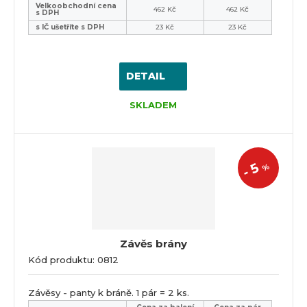
Velkoobchodní cena
462 Kč
462 Kč
s DPH
s IČ ušetříte s DPH
23 Kč
23 Kč
DETAIL
SKLADEM
5
%
-
Závěs brány
Kód produktu: 0812
Závěsy - panty k bráně. 1 pár = 2 ks.