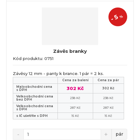
5
%
-
Závěs branky
Kód produktu: 0751
Závěsy 12 mm - panty k brance. 1 pár = 2 ks.
Cena za balení
Cena za pár
Maloobchodní cena
302 Kč
302 Kč
s DPH
Velkoobchodní cena
238 Kč
238 Kč
bez DPH
Velkoobchodní cena
287 Kč
287 Kč
s DPH
s IČ ušetříte s DPH
15 Kč
15 Kč
pár