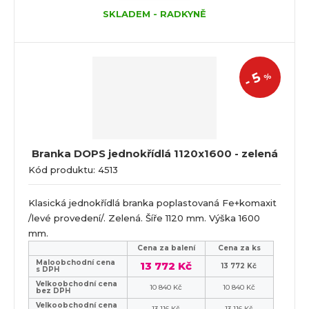
SKLADEM - RADKYNĚ
5
%
-
Branka DOPS jednokřídlá 1120x1600 - zelená
Kód produktu: 4513
Klasická jednokřídlá branka poplastovaná Fe+komaxit
/levé provedení/. Zelená. Šíře 1120 mm. Výška 1600
mm.
Cena za balení
Cena za ks
Maloobchodní cena
13 772 Kč
13 772 Kč
s DPH
Velkoobchodní cena
10 840 Kč
10 840 Kč
bez DPH
Velkoobchodní cena
13 116 Kč
13 116 Kč