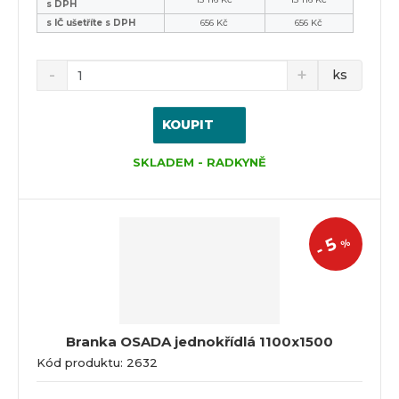
s DPH
s IČ ušetříte s DPH
656 Kč
656 Kč
ks
KOUPIT
SKLADEM - RADKYNĚ
5
%
-
Branka OSADA jednokřídlá 1100x1500
Kód produktu: 2632