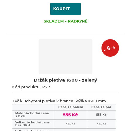
KOUPIT
SKLADEM - RADKYNĚ
5
%
-
Držák pletiva 1600 - zelený
Kód produktu: 1277
Tyč k uchycení pletiva k brance. Výška 1600 mm.
Cena za balení
Cena za pár
Maloobchodní cena
555 Kč
555 Kč
s DPH
Velkoobchodní cena
436 Kč
436 Kč
bez DPH