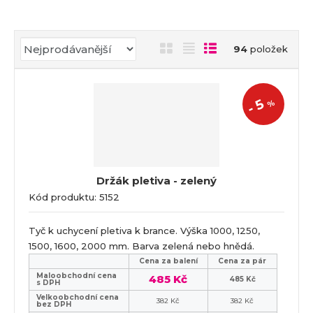
a
Ř
O
T
Ř
94
položek
a
b
a
á
z
r
b
d
e
á
u
k
5
%
n
-
z
l
o
í
k
k
v
p
o
o
ý
r
o
v
v
v
Držák pletiva - zelený
d
ý
ý
ý
Kód produktu: 5152
u
v
v
p
k
ý
ý
i
t
Tyč k uchycení pletiva k brance. Výška 1000, 1250,
p
p
s
ů
1500, 1600, 2000 mm. Barva zelená nebo hnědá.
i
i
Cena za balení
Cena za pár
s
s
Maloobchodní cena
485 Kč
485 Kč
s DPH
Velkoobchodní cena
382 Kč
382 Kč
bez DPH