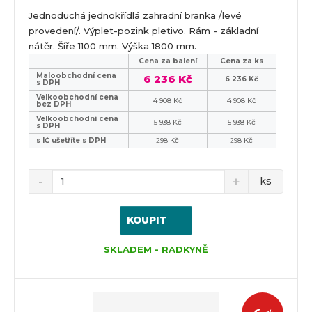
Jednoduchá jednokřídlá zahradní branka /levé
provedení/. Výplet-pozink pletivo. Rám - základní
nátěr. Šíře 1100 mm. Výška 1800 mm.
Cena za balení
Cena za ks
Maloobchodní cena
6 236 Kč
6 236 Kč
s DPH
Velkoobchodní cena
4 908 Kč
4 908 Kč
bez DPH
Velkoobchodní cena
5 938 Kč
5 938 Kč
s DPH
s IČ ušetříte s DPH
298 Kč
298 Kč
ks
KOUPIT
SKLADEM - RADKYNĚ