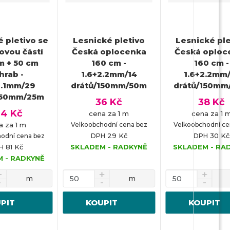
 pletivo se
Lesnické pletivo
Lesnické ple
ovou částí
Česká oplocenka
Česká oploc
m + 50 cm
160 cm -
160 cm -
hrab -
1.6+2.2mm/14
1.6+2.2mm
3.1mm/29
drátů/150mm/50m
drátů/150mm
150mm/25m
36 Kč
38 Kč
04 Kč
cena za 1 m
cena za 1 
a za 1 m
Velkoobchodní cena bez
Velkoobchodní ce
29 Kč
30 Kč
odní cena bez
DPH
DPH
81 Kč
SKLADEM - RADKYNĚ
SKLADEM - RA
H
 - RADKYNĚ
m
m
PIT
KOUPIT
KOUPIT