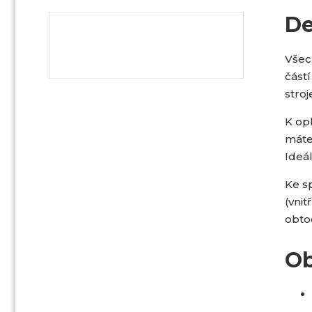
De
Všec
část
stroj
K op
máte
Ideál
Ke s
(vnit
obto
Ob