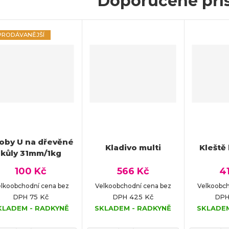
Doporučené přís
PRODÁVANĚJŠÍ
oby U na dřevěné
Kladivo multi
Kleště
kůly 31mm/1kg
100 Kč
566 Kč
4
lkoobchodní cena bez
Velkoobchodní cena bez
Velkoobch
75 Kč
425 Kč
DPH
DPH
DP
KLADEM - RADKYNĚ
SKLADEM - RADKYNĚ
SKLADEM