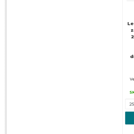
Le
z
2
d
Ve
S