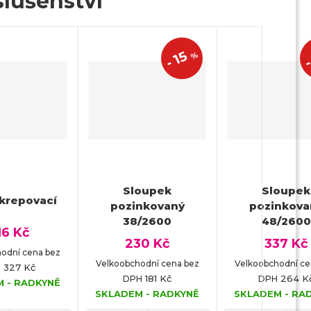
lušenství
15
%
-
Sloupek
Sloupek
 krepovací
pozinkovaný
pozinkova
38/2600
48/2600
16 Kč
230 Kč
337 Kč
odní cena bez
Velkoobchodní cena bez
Velkoobchodní ce
327 Kč
H
181 Kč
264 K
DPH
DPH
 - RADKYNĚ
SKLADEM - RADKYNĚ
SKLADEM - RA