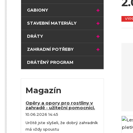
2
t
r
GABIONY
a
VÝP
n
STAVEBNÍ MATERIÁLY
a
DRÁTY
ZAHRADNÍ POTŘEBY
DRÁTĚNÝ PROGRAM
Magazín
Opěry a opory pro rostliny v
zahradě - užiteční pomocníci.
10.06.2026 14:45
Určitě jste slyšeli, že dobrý zahradník
má vždy spoustu