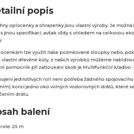
tailní popis
hny oplocenky a ohrazenky jsou vlastní výroby. Je možná
í s jinou specifikací, avšak vždy s ohledem na celkovou 
e.
locenkám lze využít naše pozinkované sloupky nebo, po
 vlastní dřevěné kůly, z našich výrobků můžeme nabídnou
ní pomocník při zatloukání skob je Multifunkční kladivo - 
pojení jednotlivých rolí není potřeba žádného spojovacíh
řním) konci jedno oko volných vodorovných drátů, které se
čením drátu.
sah balení
role: 25 m