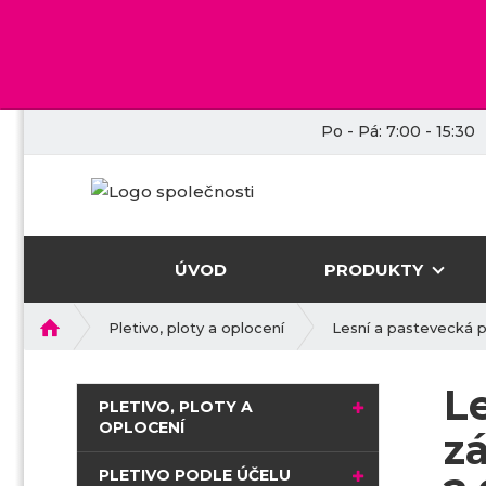
Po - Pá: 7:00 - 15:30
ÚVOD
PRODUKTY
Ú
Pletivo, ploty a oplocení
Lesní a pastevecká p
v
o
L
d
PLETIVO, PLOTY A
n
OPLOCENÍ
z
í
s
PLETIVO PODLE ÚČELU