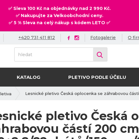
✅ Sleva 100 Kč na objednávky nad 2 990 Kč.
✅ Nakupujte za Velkoobchodní ceny.
✅ 5 % Sleva na celý nákup s kódem LETO ✅
+420 731 411 812
Fotogalerie
O fi
h
Vyhledat
l
e
d
KATALOG
PLETIVO PODLE ÚČELU
a
t
Lesnické pletivo Česká oplocenka se záhrabovou čás
letiva
esnické pletivo Česká 
áhrabovou částí 200 cm