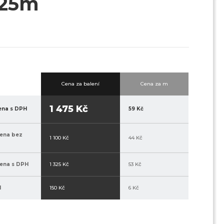
/25m
Cena za balení
Cena za m
1 475 Kč
ena s DPH
59 Kč
ena bez
1 100 Kč
44 Kč
ena s DPH
1 325 Kč
53 Kč
H
150 Kč
6 Kč