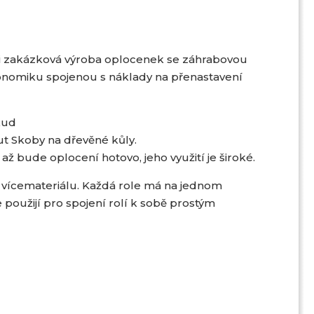
 i zakázková výroba oplocenek se záhrabovou
ekonomiku spojenou s náklady na přenastavení
kud
t Skoby na dřevěné kůly.
až bude oplocení hotovo, jeho využití je široké.
o vícemateriálu. Každá role má na jednom
 použijí pro spojení rolí k sobě prostým