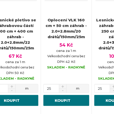
snické pletivo se
Oplocení VLK 160
Lesnické
áhrabovou částí
cm + 50 cm záhrab -
záhrab
00 cm + 400 cm
2.0+2.8mm/20
250 c
záhrab -
drátů/150mm/25m
zá
2.0+2.8mm/22
2.0+
54 Kč
rátů/150mm/25m
drátů/
cena za 1 m
67 Kč
1
Velkoobchodní cena bez
42 Kč
cena za 1 m
DPH
cen
SKLADEM - RADKYNĚ
lkoobchodní cena bez
Velkoobch
50 Kč
DPH
DP
KLADEM - RADKYNĚ
SKLADEM
m
m
KOUPIT
KOUPIT
KOU