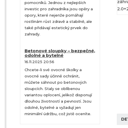
pomocníků. Jednou z nejlepších
investic pro zahradníka jsou opěry a
opory, které nejenže pomáhají
rostlinám růst zdravě a stabilně, ale
také přidávají estetický prvek do
zahrady.
Betonové sloupky – bezpečné,
odolné a bytelné
16.11.2025 20:56
Chcete-li své ovocné školky a
ovocné sady účinně ochránit,
můžete sáhnout po betonových
sloupcích. Staly se oblíbenou
variantou oplocení, jelikož disponují
dlouhou životností a pevností. Jsou
odolné, bytelné a vyžadují jen
minimální údržbu, což jistě oceníte.
DE