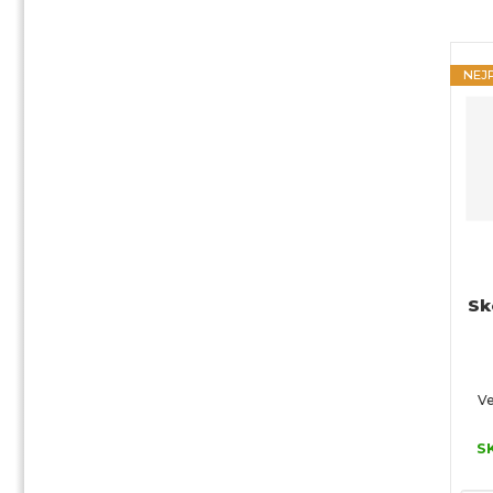
NEJ
Sk
Ve
S