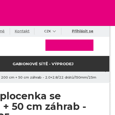
rmě
Kontakt
Přihlásit se
CZK
GABIONOVÉ SÍTĚ - VÝPRODEJ
tí 200 cm + 50 cm záhrab - 2.0+2.8/22 drátů/150mm/25m
oplocenka se
 + 50 cm záhrab -