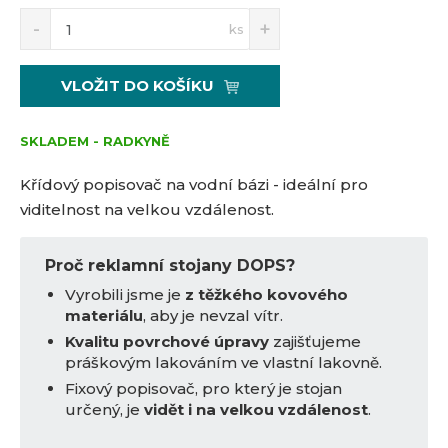
S
N
Z
ks
n
a
m
í
v
ě
ž
ý
n
VLOŽIT DO KOŠÍKU
i
š
i
t
i
t
m
t
SKLADEM - RADKYNĚ
p
n
m
o
o
n
Křídový popisovač na vodní bázi - ideální pro
č
ž
o
viditelnost na velkou vzdálenost.
s
ž
e
t
s
t
v
t
Proč reklamní stojany DOPS?
í
v
Vyrobili jsme je
z těžkého kovového
í
materiálu
, aby je nevzal vítr.
Kvalitu povrchové úpravy
zajišťujeme
práškovým lakováním ve vlastní lakovně.
Fixový popisovač, pro který je stojan
určený, je
vidět i na velkou vzdálenost
.