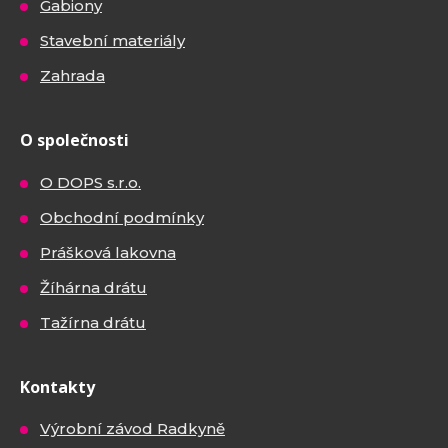
Gabiony
Stavební materiály
Zahrada
O společnosti
O DOPS s.r.o.
Obchodní podmínky
Prášková lakovna
Žíhárna drátu
Tažírna drátu
Kontakty
Výrobní závod Radkyně