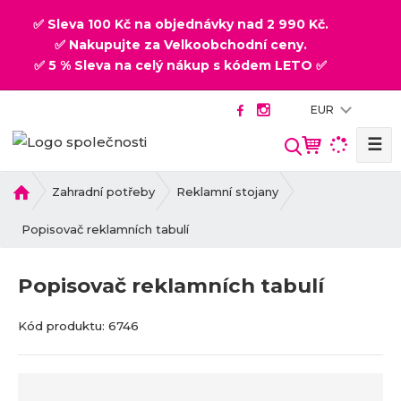
✅ Sleva 100 Kč na objednávky nad 2 990 Kč.
✅ Nakupujte za Velkoobchodní ceny.
✅ 5 % Sleva na celý nákup s kódem LETO ✅
EUR
☰
V
y
h
Ú
Zahradní potřeby
Reklamní stojany
v
l
o
Popisovač reklamních tabulí
e
d
d
n
a
Popisovač reklamních tabulí
í
t
s
K
K
Kód produktu:
6746
t
ó
ó
r
d
d
a
v
d
n