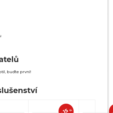
u
atelů
il, buďte první!
lušenství
15
%