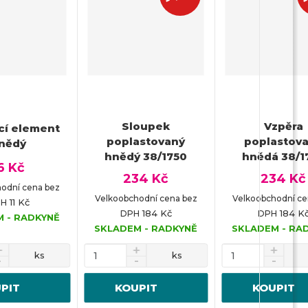
-
Sloupek
Vzpěra
cí element
poplastovaný
poplastov
nědý
hnědý 38/1750
hnědá 38/1
6 Kč
234 Kč
234 Kč
odní cena bez
Velkoobchodní cena bez
Velkoobchodní ce
11 Kč
PH
184 Kč
184 K
DPH
DPH
 - RADKYNĚ
SKLADEM - RADKYNĚ
SKLADEM - RA
ks
ks
PIT
KOUPIT
KOUPIT