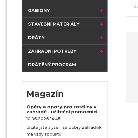
t
K
r
GABIONY
a
n
STAVEBNÍ MATERIÁLY
a
DRÁTY
ZAHRADNÍ POTŘEBY
DRÁTĚNÝ PROGRAM
Magazín
Opěry a opory pro rostliny v
zahradě - užiteční pomocníci.
10.06.2026 14:45
Určitě jste slyšeli, že dobrý zahradník
má vždy spoustu