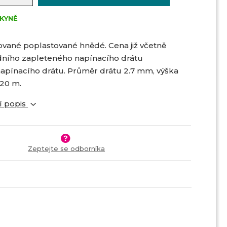
KYNĚ
ované poplastované hnědé. Cena již včetně
dního zapleteného napínacího drátu
apínacího drátu. Průměr drátu 2.7 mm, výška
 20 m.
í popis
Zeptejte se odborníka