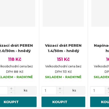
ázací drát PEREN
Vázací drát PEREN
Napína
2.0/50m - hnědý
1.4/50m - hnědý
h
118 Kč
151 Kč
1
lkoobchodní cena bez
Velkoobchodní cena bez
Velkoobch
88 Kč
113 Kč
DPH
DPH
D
KLADEM - RADKYNĚ
SKLADEM - RADKYNĚ
SKLADEM
ks
ks
KOUPIT
KOUPIT
KOU