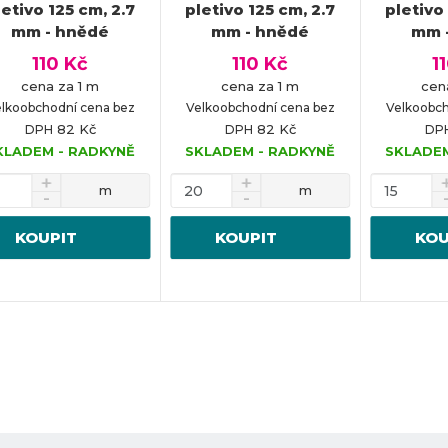
letivo 125 cm, 2.7
pletivo 125 cm, 2.7
pletivo
mm - hnědé
mm - hnědé
mm 
110 Kč
110 Kč
1
cena za 1 m
cena za 1 m
cen
lkoobchodní cena bez
Velkoobchodní cena bez
Velkoobch
82 Kč
82 Kč
DPH
DPH
DP
KLADEM - RADKYNĚ
SKLADEM - RADKYNĚ
SKLADEM
m
m
KOUPIT
KOUPIT
KOU