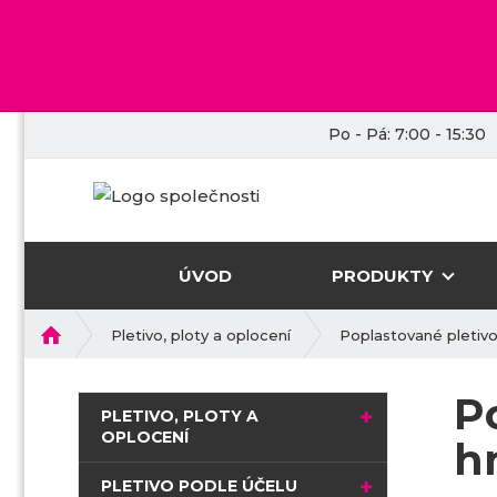
Po - Pá: 7:00 - 15:30
ÚVOD
PRODUKTY
Ú
Pletivo, ploty a oplocení
Poplastované pletiv
v
o
P
d
PLETIVO, PLOTY A
n
OPLOCENÍ
h
í
s
PLETIVO PODLE ÚČELU