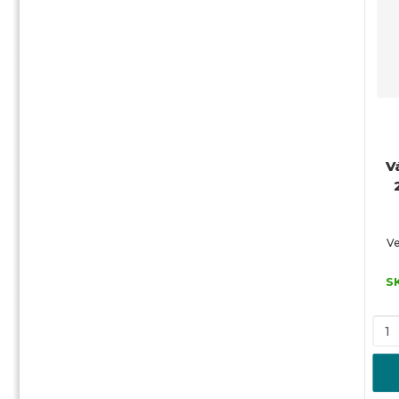
V
Ve
S