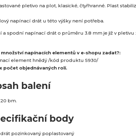
stované pletivo na plot, klasické, čtyřhranné. Plast stabil
ový napínací drát u této výšky není potřeba.
í a spodní napínací drát o průměru 3.8 mm je již v pletivu
 množství napínacích elementů v e-shopu zadat?:
nací element hnědý /kód produktu 5930/
 x počet objednávaných rolí.
sah balení
 20 bm.
ecifikační body
drát pozinkovaný poplastovaný