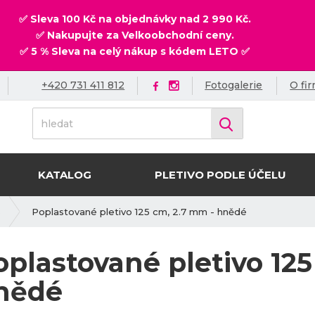
✅ Sleva 100 Kč na objednávky nad 2 990 Kč.
✅ Nakupujte za Velkoobchodní ceny.
✅ 5 % Sleva na celý nákup s kódem LETO ✅
+420 731 411 812
Fotogalerie
O fi
h
Vyhledat
l
e
d
KATALOG
PLETIVO PODLE ÚČELU
a
t
Poplastované pletivo 125 cm, 2.7 mm - hnědé
o
oplastované pletivo 125
nědé