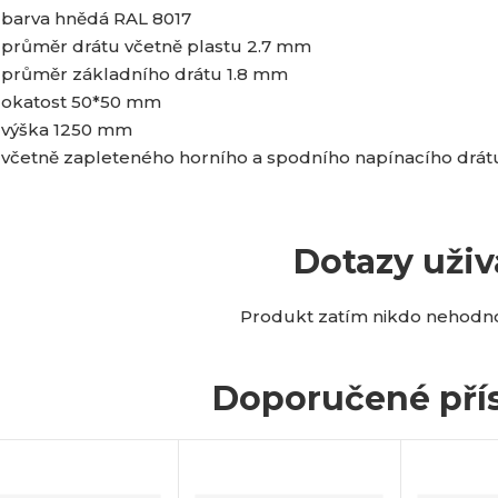
barva hnědá RAL 8017
průměr drátu včetně plastu 2.7 mm
průměr základního drátu 1.8 mm
okatost 50*50 mm
výška 1250 mm
včetně zapleteného horního a spodního napínacího drát
Dotazy uživ
Produkt zatím nikdo nehodnot
Doporučené přís