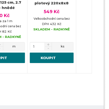
 125 cm, 2.7
plotový 220x8x8
- hnědé
549 Kč
10 Kč
Velkoobchodní cena bez
a za 1 m
432 Kč
DPH
odní cena bez
SKLADEM - RADKYNĚ
82 Kč
H
 - RADKYNĚ
m
ks
PIT
KOUPIT