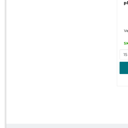
p
Ve
S