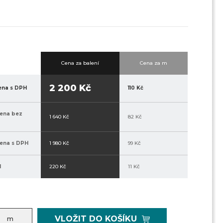
Cena za balení
Cena za m
2 200 Kč
ena s DPH
110 Kč
ena bez
1 640 Kč
82 Kč
ena s DPH
1 980 Kč
99 Kč
H
220 Kč
11 Kč
VLOŽIT DO KOŠÍKU
m