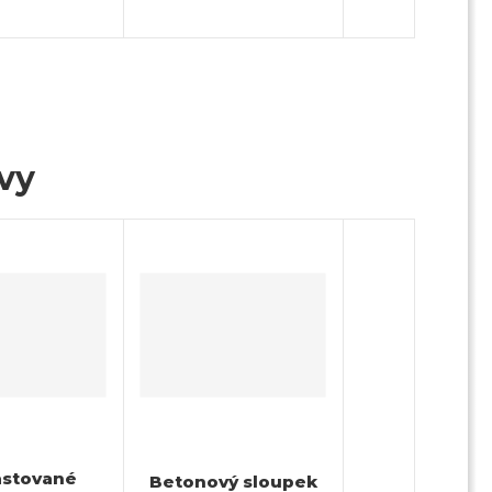
ivy
astované
Betonový sloupek