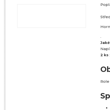
Popla
Střed
Horn
.
Jaké
Napí
2 ks
Ob
Role
Sp