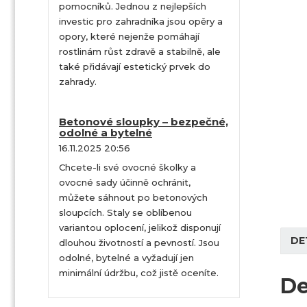
pomocníků. Jednou z nejlepších
investic pro zahradníka jsou opěry a
opory, které nejenže pomáhají
rostlinám růst zdravě a stabilně, ale
také přidávají estetický prvek do
zahrady.
Betonové sloupky – bezpečné,
odolné a bytelné
16.11.2025 20:56
Chcete-li své ovocné školky a
ovocné sady účinně ochránit,
můžete sáhnout po betonových
sloupcích. Staly se oblíbenou
variantou oplocení, jelikož disponují
DE
dlouhou životností a pevností. Jsou
odolné, bytelné a vyžadují jen
minimální údržbu, což jistě oceníte.
De