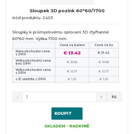
Sloupek 3D pozink 60*60/1700
Kód produktu: 2403
Sloupky k průmyslovému oplocení 3D čtyřhanné
60*60 mm. Výška 1700 mm.
Cena za balení
Cena za ks
Maloobchodní cena
€ 13.42
€ 13.42
s DPH
Velkoobchodní cena
€ 10.06
€ 10.06
bez DPH
Velkoobchodní cena
€ 12.17
€ 12.17
s DPH
s IČ ušetříte s DPH
€ 1.25
€ 1.25
ks
KOUPIT
SKLADEM - RADKYNĚ