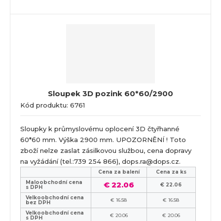
Sloupek 3D pozink 60*60/2900
Kód produktu: 6761
Sloupky k průmyslovému oplocení 3D čtyřhanné
60*60 mm. Výška 2900 mm. UPOZORNĚNÍ ! Toto
zboží nelze zaslat zásilkovou službou, cena dopravy
na vyžádání (tel.:739 254 866), dops.ra@dops.cz.
Cena za balení
Cena za ks
Maloobchodní cena
€ 22.06
€ 22.06
s DPH
Velkoobchodní cena
€ 16.58
€ 16.58
bez DPH
Velkoobchodní cena
€ 20.06
€ 20.06
s DPH