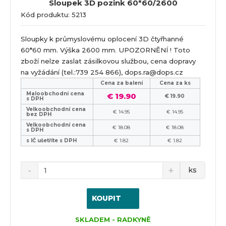
Sloupek 3D pozink 60*60/2600
Kód produktu: 5213
Sloupky k průmyslovému oplocení 3D čtyřhanné
60*60 mm. Výška 2600 mm. UPOZORNĚNÍ ! Toto
zboží nelze zaslat zásilkovou službou, cena dopravy
na vyžádání (tel.:739 254 866), dops.ra@dops.cz
Cena za balení
Cena za ks
Maloobchodní cena
€ 19.90
€ 19.90
s DPH
Velkoobchodní cena
€ 14.95
€ 14.95
bez DPH
Velkoobchodní cena
€ 18.08
€ 18.08
s DPH
s IČ ušetříte s DPH
€ 1.82
€ 1.82
ks
KOUPIT
SKLADEM - RADKYNĚ