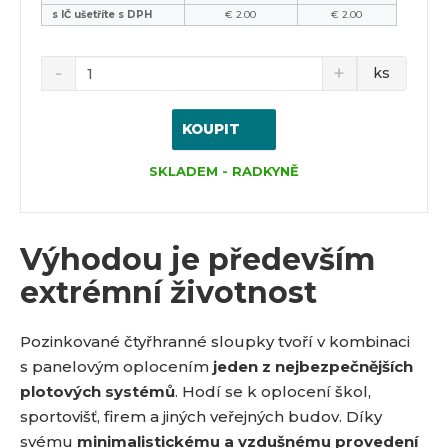
s IČ ušetříte s DPH
€ 2.00
€ 2.00
ks
KOUPIT
SKLADEM - RADKYNĚ
Výhodou je především
extrémní životnost
Pozinkované čtyřhranné sloupky tvoří v kombinaci
s panelovým oplocením
jeden z nejbezpečnějších
plotových systémů
. Hodí se k oplocení škol,
sportovišť, firem a jiných veřejných budov. Díky
svému
minimalistickému a vzdušnému provedení