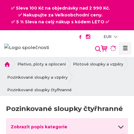
✅ Sleva 100 Kč na objednávky nad 2 990 Kč.
✅ Nakupujte za Velkoobchodní ceny.
✅ 5 % Sleva na celý nákup s kódem LETO ✅
EUR
☰
V
y
h
Ú
Pletivo, ploty a oplocení
Plotové sloupky a vzpěry
v
l
o
Pozinkované sloupky a vzpěry
e
d
d
Pozinkované sloupky čtyřhranné
n
a
í
t
s
Pozinkované sloupky čtyřhranné
t
r
a
Zobrazit popis kategorie
n