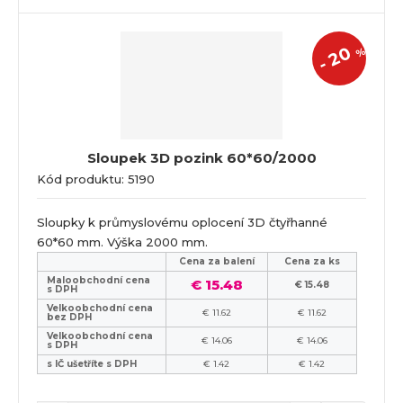
20
%
-
Sloupek 3D pozink 60*60/2000
Kód produktu: 5190
Sloupky k průmyslovému oplocení 3D čtyřhanné
60*60 mm. Výška 2000 mm.
Cena za balení
Cena za ks
Maloobchodní cena
€ 15.48
€ 15.48
s DPH
Velkoobchodní cena
€ 11.62
€ 11.62
bez DPH
Velkoobchodní cena
€ 14.06
€ 14.06
s DPH
s IČ ušetříte s DPH
€ 1.42
€ 1.42