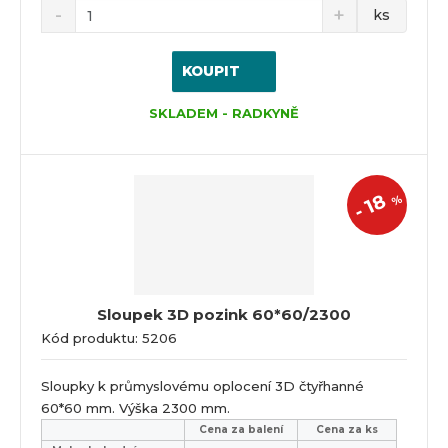
ks
KOUPIT
SKLADEM - RADKYNĚ
18
%
-
Sloupek 3D pozink 60*60/2300
Kód produktu: 5206
Sloupky k průmyslovému oplocení 3D čtyřhanné
60*60 mm. Výška 2300 mm.
Cena za balení
Cena za ks