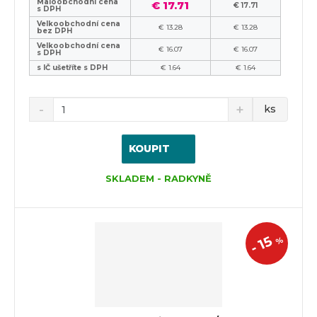
Maloobchodní cena
€ 17.71
€ 17.71
s DPH
Velkoobchodní cena
€ 13.28
€ 13.28
bez DPH
Velkoobchodní cena
€ 16.07
€ 16.07
s DPH
s IČ ušetříte s DPH
€ 1.64
€ 1.64
ks
KOUPIT
SKLADEM - RADKYNĚ
15
%
-