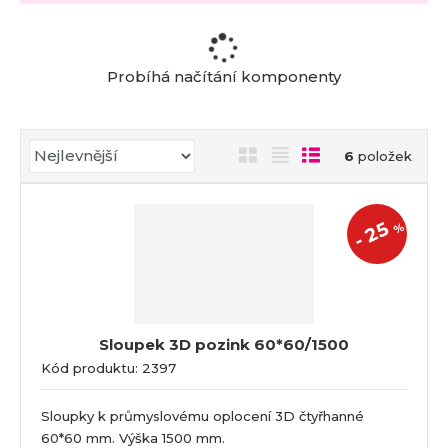
a
Probíhá načítání komponenty
Ř
O
T
Ř
6
položek
a
b
a
á
z
r
b
d
e
25
á
u
k
%
n
-
z
l
o
í
k
k
v
p
o
o
ý
r
o
v
v
v
Sloupek 3D pozink 60*60/1500
d
ý
ý
ý
Kód produktu: 2397
u
v
v
p
k
ý
ý
i
t
Sloupky k průmyslovému oplocení 3D čtyřhanné
p
p
s
ů
60*60 mm. Výška 1500 mm.