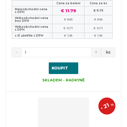
i
i
Cena za balení
Cena za ks
s
s
Maloobchodní cena
€ 11.79
€ 11.79
s DPH
Velkoobchodní cena
€ 8.85
€ 8.85
bez DPH
Velkoobchodní cena
€ 10.71
€ 10.71
s DPH
s IČ ušetříte s DPH
€ 1.08
€ 1.08
ks
KOUPIT
SKLADEM - RADKYNĚ
21
%
-