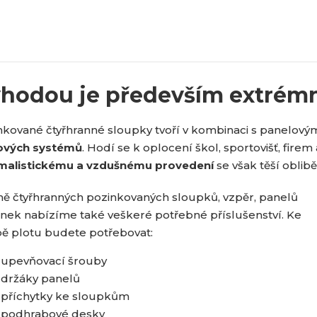
hodou je především extrémn
nkované čtyřhranné sloupky tvoří v kombinaci s panelov
ových systémů
. Hodí se k oplocení škol, sportovišť, fire
malistickému a vzdušnému provedení
se však těší oblib
ě čtyřhranných pozinkovaných sloupků, vzpěr, panelů
anek nabízíme také veškeré potřebné příslušenství. Ke
bě plotu budete potřebovat:
upevňovací šrouby
držáky panelů
příchytky ke sloupkům
podhrabové desky