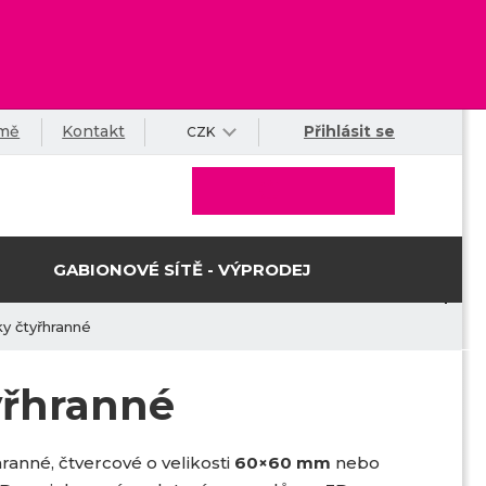
rmě
Kontakt
Přihlásit se
CZK
GABIONOVÉ SÍTĚ - VÝPRODEJ
y čtyřhranné
yřhranné
ranné, čtvercové o velikosti
60×60 mm
nebo