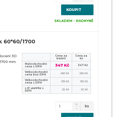
KOUPIT
SKLADEM - RADKYNĚ
k 60*60/1700
locení 3D
Cena za
Cena za
balení
ks
 1700 mm.
Maloobchodní
347 Kč
347 Kč
cena s DPH
Velkoobchodní
260 Kč
260 Kč
cena bez DPH
Velkoobchodní
315 Kč
315 Kč
cena s DPH
s IČ ušetříte s
32 Kč
32 Kč
DPH
ks