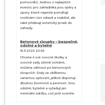
pomocníků. Jednou z nejlepších
o
investic pro zahradníka jsou opěry a
d
opory, které nejenže pomáhají
u
rostlinám růst zdravě a stabilně, ale
k
také přidávají estetický prvek do
t
zahrady.
ů
Betonové sloupky – bezpečné,
odolné a bytelné
16.11.2025 20:56
Chcete-li své ovocné školky a
ovocné sady účinně ochránit,
můžete sáhnout po betonových
sloupcích. Staly se oblíbenou
variantou oplocení, jelikož disponují
dlouhou životností a pevností. Jsou
odolné, bytelné a vyžadují jen
minimální údržbu, což jistě oceníte.