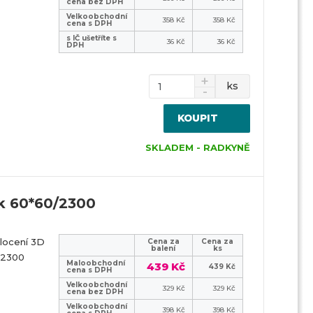
cena bez DPH
v
v
p
Velkoobchodní
358 Kč
358 Kč
ý
ý
i
cena s DPH
s IČ ušetříte s
p
p
s
36 Kč
36 Kč
DPH
i
i
s
s
ks
KOUPIT
SKLADEM - RADKYNĚ
k 60*60/2300
locení 3D
Cena za
Cena za
balení
ks
 2300
Maloobchodní
439 Kč
439 Kč
cena s DPH
Velkoobchodní
329 Kč
329 Kč
cena bez DPH
Velkoobchodní
398 Kč
398 Kč