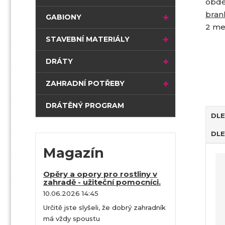
obdé
t
bran
r
GABIONY
a
2 met
n
STAVEBNÍ MATERIÁLY
a
DRÁTY
ZAHRADNÍ POTŘEBY
DRÁTĚNÝ PROGRAM
DLE
DLE
Ř
Magazín
a
z
Opěry a opory pro rostliny v
e
zahradě - užiteční pomocníci.
n
10.06.2026 14:45
í
Určitě jste slyšeli, že dobrý zahradník
p
má vždy spoustu
r