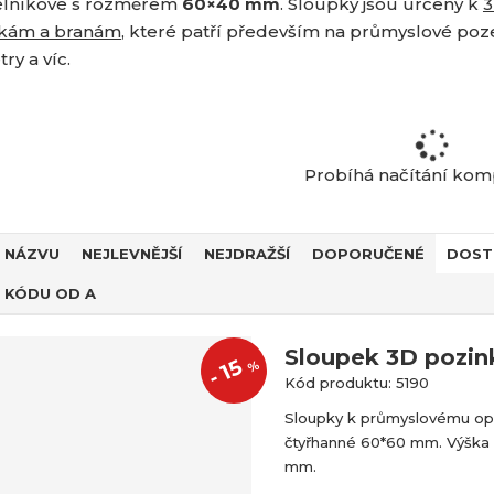
lníkové s rozměrem
60×40 mm
. Sloupky jsou určeny k
3
kám a branám
, které patří především na průmyslové poz
ry a víc.
Probíhá načítání ko
 NÁZVU
NEJLEVNĚJŠÍ
NEJDRAŽŠÍ
DOPORUČENÉ
DOST
 KÓDU OD A
Sloupek 3D pozin
15
%
-
Kód produktu: 5190
Sloupky k průmyslovému op
čtyřhanné 60*60 mm. Výška
mm.