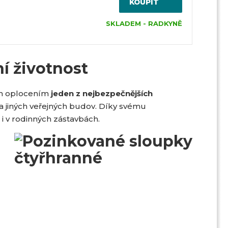
KOUPIT
SKLADEM - RADKYNĚ
í životnost
ým oplocením
jeden z nejbezpečnějších
m a jiných veřejných budov. Díky svému
ě i v rodinných zástavbách.