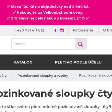
✅ Sleva 100 Kč na objednávky nad 2 990 Kč.
✅ Nakupujte za Velkoobchodní ceny.
✅ 5 % Sleva na celý nákup s kódem LETO ✅
+420 731 411 812
Fotogalerie
O fi
h
Vyhledat
l
e
d
KATALOG
PLETIVO PODLE ÚČELU
a
t
Pozinkované sloupk
pěry
Pozinkované sloupky a vzpěry
ozinkované sloupky čt
rte si ke svému plotu odolné pozinkované sloupky - čtyřh