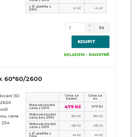
cena s DPH
s IČ ušetříte s
41 Kč
41 Kč
DPH
ks
KOUPIT
SKLADEM - RADKYNĚ
k 60*60/2600
locení 3D
Cena za
Cena za
balení
ks
 2600
Maloobchodní
479 Kč
479 Kč
cena s DPH
boží
Velkoobchodní
bou, cena
360 Kč
360 Kč
cena bez DPH
9 254
Velkoobchodní
435 Kč
435 Kč
cena s DPH
s IČ ušetříte s
44 Kč
44 Kč
DPH