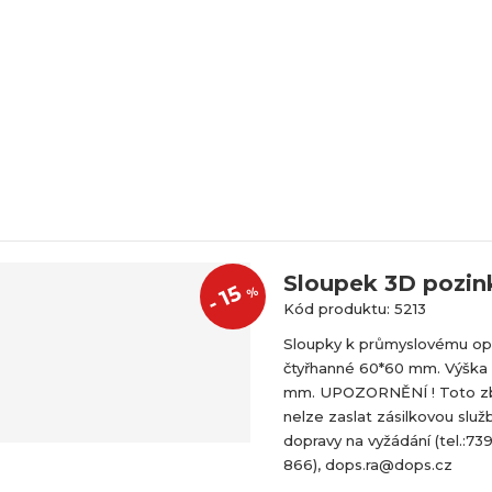
Sloupek 3D pozin
15
%
-
Kód produktu: 5213
Sloupky k průmyslovému op
čtyřhanné 60*60 mm. Výška
mm. UPOZORNĚNÍ ! Toto z
nelze zaslat zásilkovou služ
dopravy na vyžádání (tel.:73
866), dops.ra@dops.cz