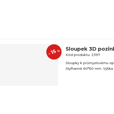
Sloupek 3D pozin
15
%
-
Kód produktu: 2397
Sloupky k průmyslovému op
čtyřhanné 60*60 mm. Výška