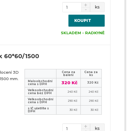
ks
KOUPIT
SKLADEM - RADKYNĚ
k 60*60/1500
locení 3D
Cena za
Cena za
balení
ks
 1500 mm.
Maloobchodní
320 Kč
320 Kč
cena s DPH
Velkoobchodní
240 Kč
240 Kč
cena bez DPH
Velkoobchodní
290 Kč
290 Kč
cena s DPH
s IČ ušetříte s
30 Kč
30 Kč
DPH
ks