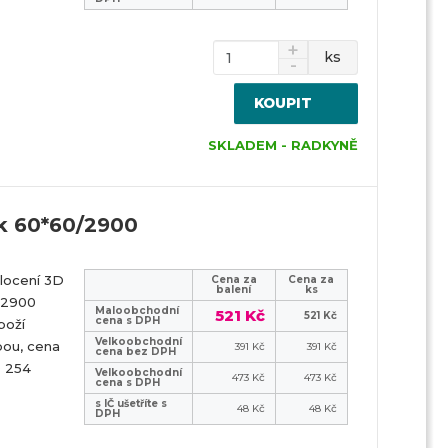
ks
KOUPIT
SKLADEM - RADKYNĚ
k 60*60/2900
locení 3D
Cena za
Cena za
balení
ks
 2900
Maloobchodní
521 Kč
521 Kč
cena s DPH
boží
Velkoobchodní
bou, cena
391 Kč
391 Kč
cena bez DPH
9 254
Velkoobchodní
473 Kč
473 Kč
cena s DPH
s IČ ušetříte s
48 Kč
48 Kč
DPH