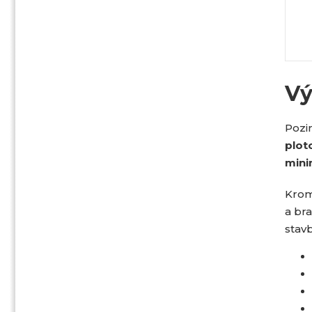
Vý
Pozi
plot
mini
Krom
a br
stav