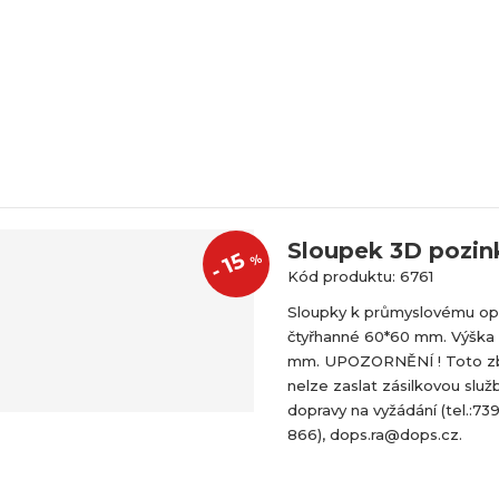
Sloupek 3D pozin
15
%
-
Kód produktu: 6761
Sloupky k průmyslovému op
čtyřhanné 60*60 mm. Výška
mm. UPOZORNĚNÍ ! Toto z
nelze zaslat zásilkovou služ
dopravy na vyžádání (tel.:73
866), dops.ra@dops.cz.