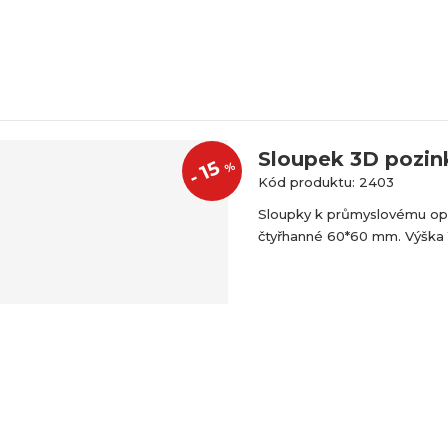
Sloupek 3D pozin
15
%
-
Kód produktu: 2403
Sloupky k průmyslovému op
čtyřhanné 60*60 mm. Výška