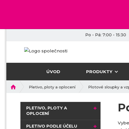
Po - Pá: 7:00 - 15:30
ÚVOD
PRODUKTY
Ú
Pletivo, ploty a oplocení
Plotové sloupky a vz
v
o
P
d
PLETIVO, PLOTY A
n
OPLOCENÍ
í
Vybe
s
PLETIVO PODLE ÚČELU